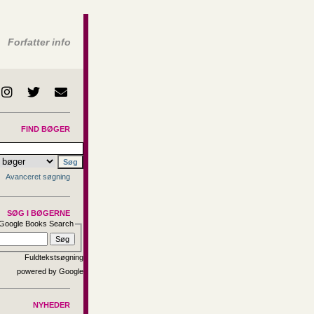
Forfatter info
FIND BØGER
Avanceret søgning
SØG I BØGERNE
Google Books Search
Fuldtekstsøgning
NYHEDER