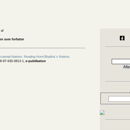
 af
en som forfatter
tcolonial Nations: Reading Homi Bhabha´s Notions
78-87-635-0813-1,
e-publikation