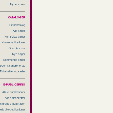
Nyhedsbrev
KATALOGER
Emnekatalog
Alle bøger
Kun trykte bøger
Kun e-publikationer
Open Access
Nye bøger
Kommende bøger
øger fra andre forlag
Tidsskrifter og serier
E-PUBLICERING
Alle e-publikationer
Alle e-tidsskrifter
n gratis e-publikation
ælp til e-publikationer