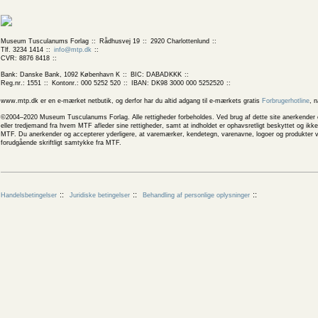
Museum Tusculanums Forlag
Rådhusvej 19
2920 Charlottenlund
Tlf. 3234 1414
info@mtp.dk
CVR: 8876 8418
Bank: Danske Bank, 1092 København K
BIC: DABADKKK
Reg.nr.: 1551
Kontonr.: 000 5252 520
IBAN: DK98 3000 000 5252520
www.mtp.dk er en e-mærket netbutik, og derfor har du altid adgang til e-mærkets gratis
Forbrugerhotline
, 
©2004–2020 Museum Tusculanums Forlag. Alle rettigheder forbeholdes. Ved brug af dette site anerkender og
eller tredjemand fra hvem MTF afleder sine rettigheder, samt at indholdet er ophavsretligt beskyttet og ik
MTF. Du anerkender og accepterer yderligere, at varemærker, kendetegn, varenavne, logoer og produkter v
forudgående skriftligt samtykke fra MTF.
Handelsbetingelser
Juridiske betingelser
Behandling af personlige oplysninger