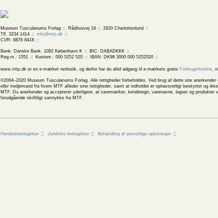
Museum Tusculanums Forlag
Rådhusvej 19
2920 Charlottenlund
Tlf. 3234 1414
info@mtp.dk
CVR: 8876 8418
Bank: Danske Bank, 1092 København K
BIC: DABADKKK
Reg.nr.: 1551
Kontonr.: 000 5252 520
IBAN: DK98 3000 000 5252520
www.mtp.dk er en e-mærket netbutik, og derfor har du altid adgang til e-mærkets gratis
Forbrugerhotline
, 
©2004–2020 Museum Tusculanums Forlag. Alle rettigheder forbeholdes. Ved brug af dette site anerkender og
eller tredjemand fra hvem MTF afleder sine rettigheder, samt at indholdet er ophavsretligt beskyttet og ik
MTF. Du anerkender og accepterer yderligere, at varemærker, kendetegn, varenavne, logoer og produkter v
forudgående skriftligt samtykke fra MTF.
Handelsbetingelser
Juridiske betingelser
Behandling af personlige oplysninger