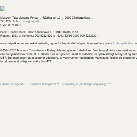
Museum Tusculanums Forlag
Rådhusvej 19
2920 Charlottenlund
Tlf. 3234 1414
info@mtp.dk
CVR: 8876 8418
Bank: Danske Bank, 1092 København K
BIC: DABADKKK
Reg.nr.: 1551
Kontonr.: 000 5252 520
IBAN: DK98 3000 000 5252520
www.mtp.dk er en e-mærket netbutik, og derfor har du altid adgang til e-mærkets gratis
Forbrugerhotline
, 
©2004–2020 Museum Tusculanums Forlag. Alle rettigheder forbeholdes. Ved brug af dette site anerkender og
eller tredjemand fra hvem MTF afleder sine rettigheder, samt at indholdet er ophavsretligt beskyttet og ik
MTF. Du anerkender og accepterer yderligere, at varemærker, kendetegn, varenavne, logoer og produkter v
forudgående skriftligt samtykke fra MTF.
Handelsbetingelser
Juridiske betingelser
Behandling af personlige oplysninger