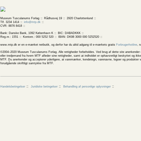
Museum Tusculanums Forlag
Rådhusvej 19
2920 Charlottenlund
Tlf. 3234 1414
info@mtp.dk
CVR: 8876 8418
Bank: Danske Bank, 1092 København K
BIC: DABADKKK
Reg.nr.: 1551
Kontonr.: 000 5252 520
IBAN: DK98 3000 000 5252520
www.mtp.dk er en e-mærket netbutik, og derfor har du altid adgang til e-mærkets gratis
Forbrugerhotline
, 
©2004–2020 Museum Tusculanums Forlag. Alle rettigheder forbeholdes. Ved brug af dette site anerkender og
eller tredjemand fra hvem MTF afleder sine rettigheder, samt at indholdet er ophavsretligt beskyttet og ik
MTF. Du anerkender og accepterer yderligere, at varemærker, kendetegn, varenavne, logoer og produkter v
forudgående skriftligt samtykke fra MTF.
Handelsbetingelser
Juridiske betingelser
Behandling af personlige oplysninger