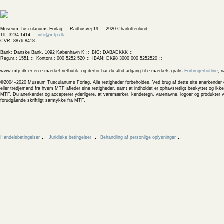
Museum Tusculanums Forlag
Rådhusvej 19
2920 Charlottenlund
Tlf. 3234 1414
info@mtp.dk
CVR: 8876 8418
Bank: Danske Bank, 1092 København K
BIC: DABADKKK
Reg.nr.: 1551
Kontonr.: 000 5252 520
IBAN: DK98 3000 000 5252520
www.mtp.dk er en e-mærket netbutik, og derfor har du altid adgang til e-mærkets gratis
Forbrugerhotline
, 
©2004–2020 Museum Tusculanums Forlag. Alle rettigheder forbeholdes. Ved brug af dette site anerkender og
eller tredjemand fra hvem MTF afleder sine rettigheder, samt at indholdet er ophavsretligt beskyttet og ik
MTF. Du anerkender og accepterer yderligere, at varemærker, kendetegn, varenavne, logoer og produkter v
forudgående skriftligt samtykke fra MTF.
Handelsbetingelser
Juridiske betingelser
Behandling af personlige oplysninger