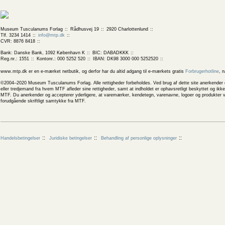
Museum Tusculanums Forlag
Rådhusvej 19
2920 Charlottenlund
Tlf. 3234 1414
info@mtp.dk
CVR: 8876 8418
Bank: Danske Bank, 1092 København K
BIC: DABADKKK
Reg.nr.: 1551
Kontonr.: 000 5252 520
IBAN: DK98 3000 000 5252520
www.mtp.dk er en e-mærket netbutik, og derfor har du altid adgang til e-mærkets gratis
Forbrugerhotline
, 
©2004–2020 Museum Tusculanums Forlag. Alle rettigheder forbeholdes. Ved brug af dette site anerkender og
eller tredjemand fra hvem MTF afleder sine rettigheder, samt at indholdet er ophavsretligt beskyttet og ik
MTF. Du anerkender og accepterer yderligere, at varemærker, kendetegn, varenavne, logoer og produkter v
forudgående skriftligt samtykke fra MTF.
Handelsbetingelser
Juridiske betingelser
Behandling af personlige oplysninger