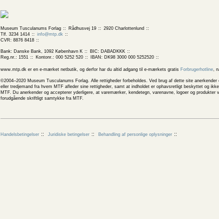
Museum Tusculanums Forlag
Rådhusvej 19
2920 Charlottenlund
Tlf. 3234 1414
info@mtp.dk
CVR: 8876 8418
Bank: Danske Bank, 1092 København K
BIC: DABADKKK
Reg.nr.: 1551
Kontonr.: 000 5252 520
IBAN: DK98 3000 000 5252520
www.mtp.dk er en e-mærket netbutik, og derfor har du altid adgang til e-mærkets gratis
Forbrugerhotline
, 
©2004–2020 Museum Tusculanums Forlag. Alle rettigheder forbeholdes. Ved brug af dette site anerkender og
eller tredjemand fra hvem MTF afleder sine rettigheder, samt at indholdet er ophavsretligt beskyttet og ik
MTF. Du anerkender og accepterer yderligere, at varemærker, kendetegn, varenavne, logoer og produkter v
forudgående skriftligt samtykke fra MTF.
Handelsbetingelser
Juridiske betingelser
Behandling af personlige oplysninger