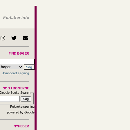
Forfatter info
FIND BØGER
Avanceret søgning
SØG I BØGERNE
Google Books Search
Fuldtekstsøgning
NYHEDER