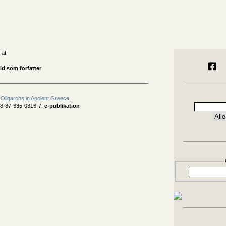
 af
ld som forfatter
 Oligarchs in Ancient Greece
78-87-635-0316-7,
e-publikation