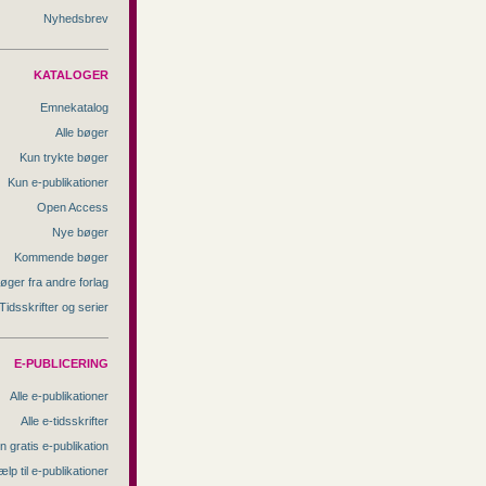
Nyhedsbrev
KATALOGER
Emnekatalog
Alle bøger
Kun trykte bøger
Kun e-publikationer
Open Access
Nye bøger
Kommende bøger
øger fra andre forlag
Tidsskrifter og serier
E-PUBLICERING
Alle e-publikationer
Alle e-tidsskrifter
n gratis e-publikation
ælp til e-publikationer