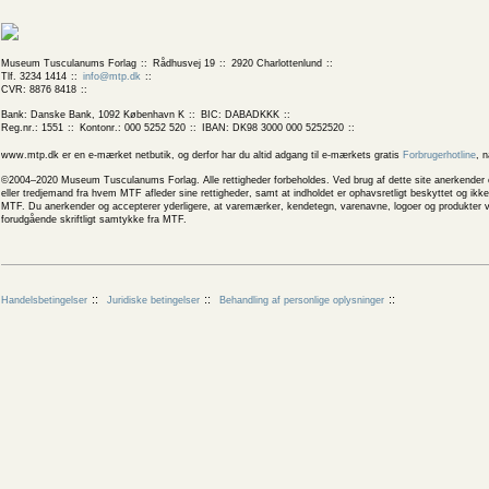
Museum Tusculanums Forlag
Rådhusvej 19
2920 Charlottenlund
Tlf. 3234 1414
info@mtp.dk
CVR: 8876 8418
Bank: Danske Bank, 1092 København K
BIC: DABADKKK
Reg.nr.: 1551
Kontonr.: 000 5252 520
IBAN: DK98 3000 000 5252520
www.mtp.dk er en e-mærket netbutik, og derfor har du altid adgang til e-mærkets gratis
Forbrugerhotline
, 
©2004–2020 Museum Tusculanums Forlag. Alle rettigheder forbeholdes. Ved brug af dette site anerkender og
eller tredjemand fra hvem MTF afleder sine rettigheder, samt at indholdet er ophavsretligt beskyttet og ik
MTF. Du anerkender og accepterer yderligere, at varemærker, kendetegn, varenavne, logoer og produkter v
forudgående skriftligt samtykke fra MTF.
Handelsbetingelser
Juridiske betingelser
Behandling af personlige oplysninger