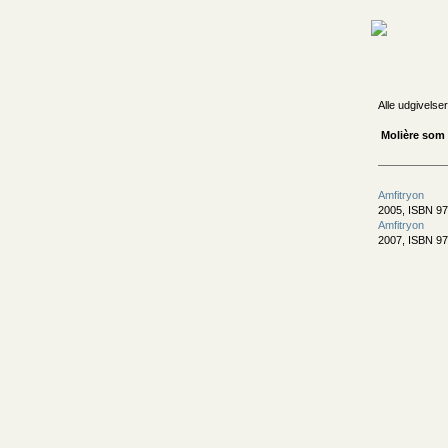
Alle udgivelser
Molière som f
Amfitryon
2005, ISBN 97
Amfitryon
2007, ISBN 9