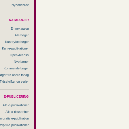
Nyhedsbrev
KATALOGER
Emnekatalog
Alle bøger
Kun trykte bøger
Kun e-publikationer
Open Access
Nye bøger
Kommende bøger
øger fra andre forlag
Tidsskrifter og serier
E-PUBLICERING
Alle e-publikationer
Alle e-tidsskrifter
n gratis e-publikation
ælp til e-publikationer