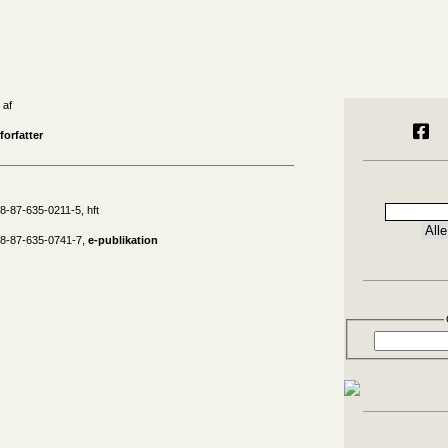
 af
orfatter
8-87-635-0211-5, hft
78-87-635-0741-7,
e-publikation