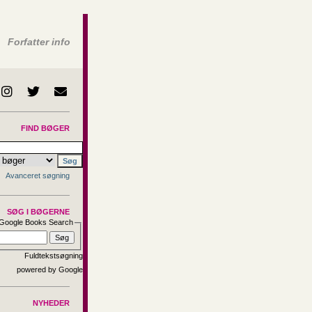
Forfatter info
FIND BØGER
Avanceret søgning
SØG I BØGERNE
Google Books Search
Fuldtekstsøgning
NYHEDER