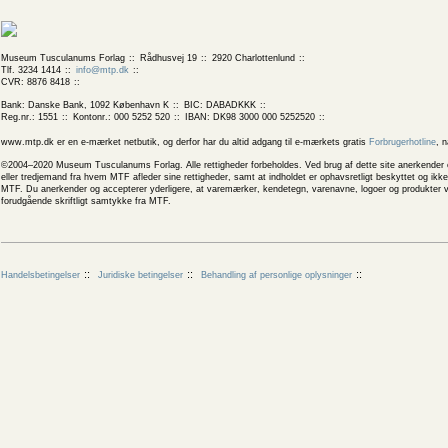
Museum Tusculanums Forlag
Rådhusvej 19
2920 Charlottenlund
Tlf. 3234 1414
info@mtp.dk
CVR: 8876 8418
Bank: Danske Bank, 1092 København K
BIC: DABADKKK
Reg.nr.: 1551
Kontonr.: 000 5252 520
IBAN: DK98 3000 000 5252520
www.mtp.dk er en e-mærket netbutik, og derfor har du altid adgang til e-mærkets gratis
Forbrugerhotline
, 
©2004–2020 Museum Tusculanums Forlag. Alle rettigheder forbeholdes. Ved brug af dette site anerkender og
eller tredjemand fra hvem MTF afleder sine rettigheder, samt at indholdet er ophavsretligt beskyttet og ik
MTF. Du anerkender og accepterer yderligere, at varemærker, kendetegn, varenavne, logoer og produkter v
forudgående skriftligt samtykke fra MTF.
Handelsbetingelser
Juridiske betingelser
Behandling af personlige oplysninger