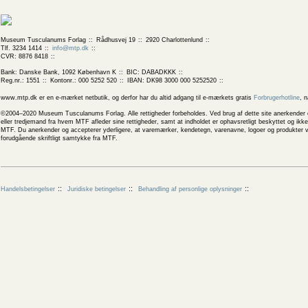
Museum Tusculanums Forlag
Rådhusvej 19
2920 Charlottenlund
Tlf. 3234 1414
info@mtp.dk
CVR: 8876 8418
Bank: Danske Bank, 1092 København K
BIC: DABADKKK
Reg.nr.: 1551
Kontonr.: 000 5252 520
IBAN: DK98 3000 000 5252520
www.mtp.dk er en e-mærket netbutik, og derfor har du altid adgang til e-mærkets gratis
Forbrugerhotline
, 
©2004–2020 Museum Tusculanums Forlag. Alle rettigheder forbeholdes. Ved brug af dette site anerkender og
eller tredjemand fra hvem MTF afleder sine rettigheder, samt at indholdet er ophavsretligt beskyttet og ik
MTF. Du anerkender og accepterer yderligere, at varemærker, kendetegn, varenavne, logoer og produkter v
forudgående skriftligt samtykke fra MTF.
Handelsbetingelser
Juridiske betingelser
Behandling af personlige oplysninger