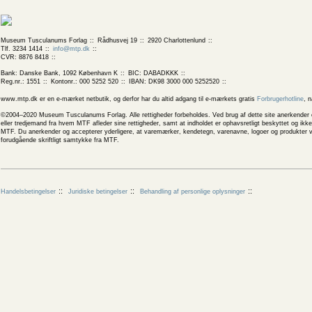
Museum Tusculanums Forlag
Rådhusvej 19
2920 Charlottenlund
Tlf. 3234 1414
info@mtp.dk
CVR: 8876 8418
Bank: Danske Bank, 1092 København K
BIC: DABADKKK
Reg.nr.: 1551
Kontonr.: 000 5252 520
IBAN: DK98 3000 000 5252520
www.mtp.dk er en e-mærket netbutik, og derfor har du altid adgang til e-mærkets gratis
Forbrugerhotline
, 
©2004–2020 Museum Tusculanums Forlag. Alle rettigheder forbeholdes. Ved brug af dette site anerkender og
eller tredjemand fra hvem MTF afleder sine rettigheder, samt at indholdet er ophavsretligt beskyttet og ik
MTF. Du anerkender og accepterer yderligere, at varemærker, kendetegn, varenavne, logoer og produkter v
forudgående skriftligt samtykke fra MTF.
Handelsbetingelser
Juridiske betingelser
Behandling af personlige oplysninger