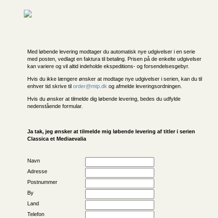
Med løbende levering modtager du automatisk nye udgivelser i en serie
med posten, vedlagt en faktura til betaling. Prisen på de enkelte udgivelser
kan variere og vil altid indeholde ekspeditions- og forsendelsesgebyr.
Hvis du ikke længere ønsker at modtage nye udgivelser i serien, kan du til
enhver tid skrive til
order@mtp.dk
og afmelde leveringsordningen.
Hvis du ønsker at tilmelde dig løbende levering, bedes du udfylde
nedenstående formular.
Ja tak, jeg ønsker at tilmelde mig løbende levering af titler i serien
Classica et Mediaevalia
Navn
Adresse
Postnummer
By
Land
Telefon