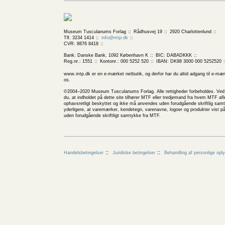
Museum Tusculanums Forlag
Rådhusvej 19
2920 Charlottenlund
Tlf. 3234 1414
info@mtp.dk
CVR: 8876 8418
Bank: Danske Bank, 1092 København K
BIC: DABADKKK
Reg.nr.: 1551
Kontonr.: 000 5252 520
IBAN: DK98 3000 000 5252520
www.mtp.dk er en e-mærket netbutik, og derfor har du altid adgang til e-mær
os.
©2004–2020 Museum Tusculanums Forlag. Alle rettigheder forbeholdes. Ved b
du, at indholdet på dette site tilhører MTF eller tredjemand fra hvem MTF afle
ophavsretligt beskyttet og ikke må anvendes uden forudgående skriftlig sa
yderligere, at varemærker, kendetegn, varenavne, logoer og produkter vist p
uden forudgående skriftligt samtykke fra MTF.
Handelsbetingelser
Juridiske betingelser
Behandling af personlige opl