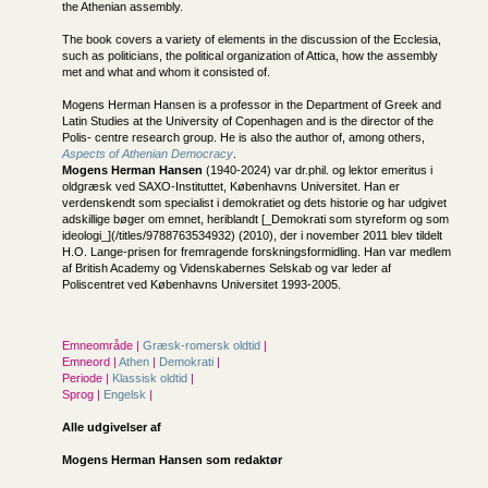
the Athenian assembly.
The book covers a variety of elements in the discussion of the Ecclesia,
such as politicians, the political organization of Attica, how the assembly
met and what and whom it consisted of.
Mogens Herman Hansen is a professor in the Department of Greek and
Latin Studies at the University of Copenhagen and is the director of the
Polis- centre research group. He is also the author of, among others,
Aspects of Athenian Democracy
.
Mogens Herman Hansen
(1940-2024) var dr.phil. og lektor emeritus i
oldgræsk ved SAXO-Instituttet, Københavns Universitet. Han er
verdenskendt som specialist i demokratiet og dets historie og har udgivet
adskillige bøger om emnet, heriblandt [_Demokrati som styreform og som
ideologi_](/titles/9788763534932) (2010), der i november 2011 blev tildelt
H.O. Lange-prisen for fremragende forskningsformidling. Han var medlem
af British Academy og Videnskabernes Selskab og var leder af
Poliscentret ved Københavns Universitet 1993-2005.
Emneområde |
Græsk-romersk oldtid
|
Emneord |
Athen
|
Demokrati
|
Periode |
Klassisk oldtid
|
Sprog |
Engelsk
|
Alle udgivelser af
Mogens Herman Hansen som redaktør