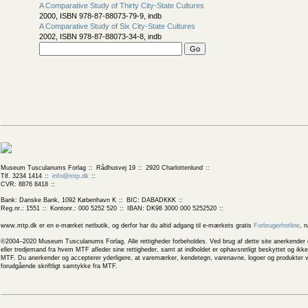
A Comparative Study of Thirty City-State Cultures
2000, ISBN 978-87-88073-79-9, indb
A Comparative Study of Six City-State Cultures
2002, ISBN 978-87-88073-34-8, indb
Museum Tusculanums Forlag
Rådhusvej 19
2920 Charlottenlund
Tlf. 3234 1414
info@mtp.dk
CVR: 8876 8418
Bank: Danske Bank, 1092 København K
BIC: DABADKKK
Reg.nr.: 1551
Kontonr.: 000 5252 520
IBAN: DK98 3000 000 5252520
www.mtp.dk er en e-mærket netbutik, og derfor har du altid adgang til e-mærkets gratis
Forbrugerhotline
, 
©2004–2020 Museum Tusculanums Forlag. Alle rettigheder forbeholdes. Ved brug af dette site anerkender og
eller tredjemand fra hvem MTF afleder sine rettigheder, samt at indholdet er ophavsretligt beskyttet og ik
MTF. Du anerkender og accepterer yderligere, at varemærker, kendetegn, varenavne, logoer og produkter v
forudgående skriftligt samtykke fra MTF.