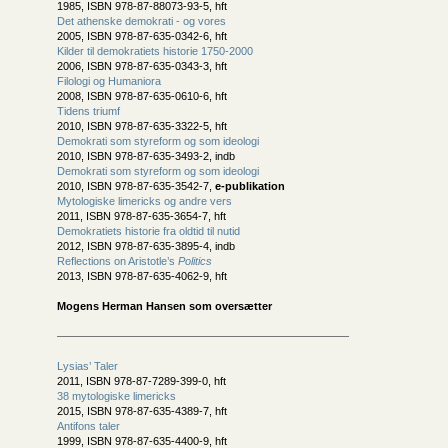
1985, ISBN 978-87-88073-93-5, hft
Det athenske demokrati - og vores
2005, ISBN 978-87-635-0342-6, hft
Kilder til demokratiets historie 1750-2000
2006, ISBN 978-87-635-0343-3, hft
Filologi og Humaniora
2008, ISBN 978-87-635-0610-6, hft
Tidens triumf
2010, ISBN 978-87-635-3322-5, hft
Demokrati som styreform og som ideologi
2010, ISBN 978-87-635-3493-2, indb
Demokrati som styreform og som ideologi
2010, ISBN 978-87-635-3542-7,
e-publikation
Mytologiske limericks og andre vers
2011, ISBN 978-87-635-3654-7, hft
Demokratiets historie fra oldtid til nutid
2012, ISBN 978-87-635-3895-4, indb
Reflections on Aristotle’s
Politics
2013, ISBN 978-87-635-4062-9, hft
Mogens Herman Hansen som oversætter
Lysias’ Taler
2011, ISBN 978-87-7289-399-0, hft
38 mytologiske limericks
2015, ISBN 978-87-635-4389-7, hft
Antifons taler
1999, ISBN 978-87-635-4400-9, hft