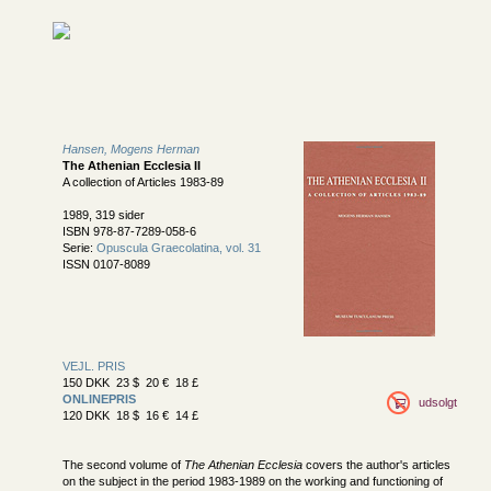
Hansen, Mogens Herman
The Athenian Ecclesia II
A collection of Articles 1983-89
1989, 319 sider
ISBN 978-87-7289-058-6
Serie:
Opuscula Graecolatina, vol. 31
ISSN 0107-8089
VEJL. PRIS
150 DKK 23 $ 20 € 18 £
ONLINEPRIS
udsolgt
120 DKK 18 $ 16 € 14 £
The second volume of
The Athenian Ecclesia
covers the author's articles
on the subject in the period 1983-1989 on the working and functioning of