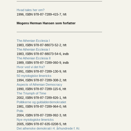
Hvad tales her om?
1996, ISBN 978-87-7289-415-7, hft
Mogens Herman Hansen som forfatter
The Athenian Ecclesia I
1983, ISBN 978-87-88073-52-2, hft
The Athenian Ecclesia I
1983, ISBN 978-87-88073-54-6, indb
The Athenian Ecclesia II
1989, ISBN 978-87-7289-060-9, indb
Hvor ved vi det fra?
1991, ISBN 978-87-7289-130-9, hft
50 mytologiske limericks
1994, ISBN 978-87-7289-308-2, hft
Aspects of Athenian Democracy
1990, ISBN 978-87-7289-115-6, hft
The Triumph of Time
2002, ISBN 978-87-7289-826-1, hft
Politikerne og guldalderdemokratiet
1981, ISBN 978-87-7289-964-0, hft
Polis
2004, ISBN 978-87-7289-992-3, hft
Nye mytologiske limericks
2005, ISBN 978-87-635-0208-5, hft
Det athenske demokrati i 4. århundrede f. Kr.