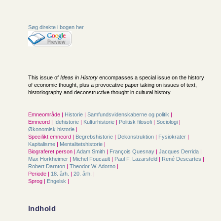
Søg direkte i bogen her
This issue of
Ideas in History
encompasses a special issue on the history
of economic thought, plus a provocative paper taking on issues of text,
historiography and deconstructive thought in cultural history.
Emneområde |
Historie
|
Samfunds­videnskaberne og politik
|
Emneord |
Idehistorie
|
Kulturhistorie
|
Politisk filosofi
|
Sociologi
|
Økonomisk historie
|
Specifikt emneord |
Begrebshistorie
|
Dekonstruktion
|
Fysiokrater
|
Kapitalisme
|
Mentalitetshistorie
|
Biograferet person |
Adam Smith
|
François Quesnay
|
Jacques Derrida
|
Max Horkheimer
|
Michel Foucault
|
Paul F. Lazarsfeld
|
René Descartes
|
Robert Darnton
|
Theodor W. Adorno
|
Periode |
18. årh.
|
20. årh.
|
Sprog |
Engelsk
|
Indhold