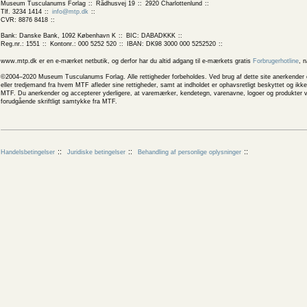
Museum Tusculanums Forlag
Rådhusvej 19
2920 Charlottenlund
Tlf. 3234 1414
info@mtp.dk
CVR: 8876 8418
Bank: Danske Bank, 1092 København K
BIC: DABADKKK
Reg.nr.: 1551
Kontonr.: 000 5252 520
IBAN: DK98 3000 000 5252520
www.mtp.dk er en e-mærket netbutik, og derfor har du altid adgang til e-mærkets gratis
Forbrugerhotline
, 
©2004–2020 Museum Tusculanums Forlag. Alle rettigheder forbeholdes. Ved brug af dette site anerkender og
eller tredjemand fra hvem MTF afleder sine rettigheder, samt at indholdet er ophavsretligt beskyttet og ik
MTF. Du anerkender og accepterer yderligere, at varemærker, kendetegn, varenavne, logoer og produkter v
forudgående skriftligt samtykke fra MTF.
Handelsbetingelser
Juridiske betingelser
Behandling af personlige oplysninger