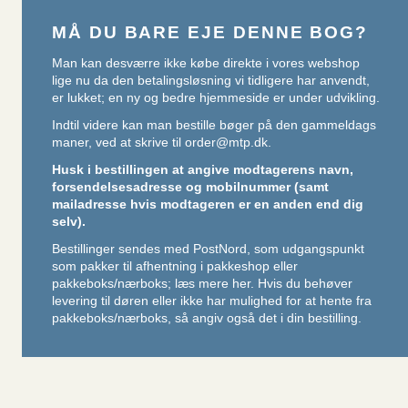
MÅ DU BARE EJE DENNE BOG?
Man kan desværre ikke købe direkte i vores webshop
lige nu da den betalingsløsning vi tidligere har anvendt,
er lukket; en ny og bedre hjemmeside er under udvikling.
Indtil videre kan man bestille bøger på den gammeldags
maner, ved at skrive til
order@mtp.dk
.
Husk i bestillingen at angive modtagerens navn,
forsendelsesadresse og mobilnummer (samt
mailadresse hvis modtageren er en anden end dig
selv).
Bestillinger sendes med PostNord, som udgangspunkt
som pakker til afhentning i pakkeshop eller
pakkeboks/nærboks;
læs mere her
. Hvis du behøver
levering til døren eller ikke har mulighed for at hente fra
pakkeboks/nærboks, så angiv også det i din bestilling.