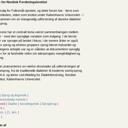
 for
Nordisk Forskningsinstitut
valg for Folkemål oprettet, og dette forum har - først som
stitution, siden som institut under Københavns Universitet - i
rammen om en mangesidig udforskning af danske dialekter
sprog.
årene har et centralt tema været sammenhængen mellem
r - med den sproglige variation som indgang. I de første
er var sproget på landet i fokus; i de senere årtier er også
s sprog og etniske gruppers sprog blevet indsamlet og
lingens arbejde var og er således at dokumentere sproglig
v for at fastholde viden om talesprogets mangfoldighed og
ing.
kler præsenteres en række eksempler på udforskningen af
esprog, fra de traditionelle dialekter til moderne storbysprog.
h.d. og lektor ved Afdeling for Dialektforskning, Nordisk
titut, Københavns Universitet.
|
Sprog og lingvistik
|
denskabelig metode
|
ord |
Dialekt
|
Sociolingvistik
|
Sprogbrug
|
rk
|
årh.
|
21. årh.
|
k
|
er af