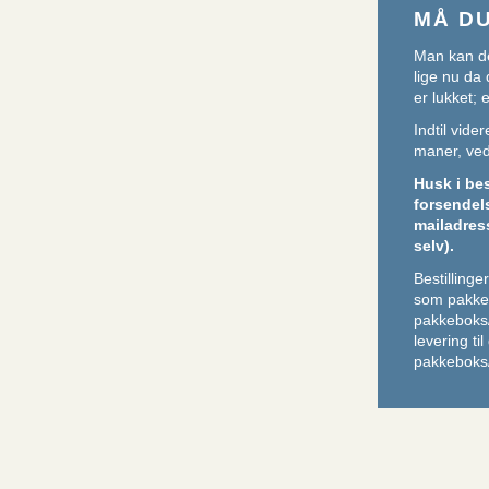
MÅ D
Man kan de
lige nu da 
er lukket;
Indtil vid
maner, ved 
Husk i be
forsendel
mailadres
selv).
Bestilling
som pakker
pakkeboks
levering ti
pakkeboks/