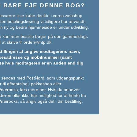
U BARE EJE DENNE BOG?
sværre ikke købe direkte i vores webshop
den betalingsløsning vi tidligere har anvendt,
 en ny og bedre hjemmeside er under udvikling.
ere kan man bestille bøger på den gammeldags
at skrive til
order@mtp.dk
.
stillingen at angive modtagerens navn,
sesadresse og mobilnummer (samt
se hvis modtageren er en anden end dig
er sendes med PostNord, som udgangspunkt
 til afhentning i pakkeshop eller
/nærboks;
læs mere her
. Hvis du behøver
l døren eller ikke har mulighed for at hente fra
nærboks, så angiv også det i din bestilling.