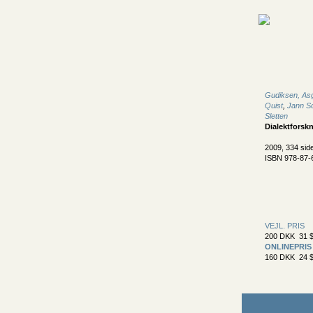
Gudiksen, As
Quist
,
Jann S
Sletten
Dialektforskn
2009, 334 sid
ISBN 978-87-
VEJL. PRIS
200 DKK 31 $
ONLINEPRIS
160 DKK 24 $