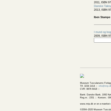
2011, ISBN 97
Danske Tales
2013, ISBN 97
Iben Stampe 
I mund og bog
2009, ISBN 97
Museum Tusculanums Forlag
Tlf. 3234 1414
info@mtp.d
CVR: 8876 8418
Bank: Danske Bank, 1092 Kø
Reg.nr.: 1551
Kontonr.: 00
www.mtp.dk er en e-mærket net
©2004–2020 Museum Tusculanums