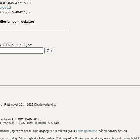
8-87-635-3904-3, hft
prog 12
8-87-635-4042-1, hft
Sletten som redaktør
8-87-635-3177-1, hft
Rådhusvej 19
2920 Charlottenlund
k
benhavn K
BIC: DABADKKK
0 5252 520
IBAN: DK98 3000 000 5252520
butik, og derfor har du altid adgang til e-mærkets gratis
Forbrugerhotline
, når du handler hos os.
 Forlag. Alle rettigheder forbeholdes. Ved brug af dette site anerkender og accepterer du, at indholdet 