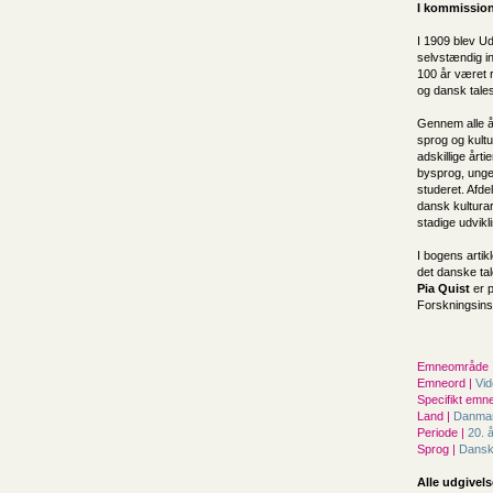
I kommission
I 1909 blev Ud
selvstændig in
100 år været 
og dansk tale
Gennem alle 
sprog og kultu
adskillige årti
bysprog, unge
studeret. Afde
dansk kulturar
stadige udvikl
I bogens arti
det danske tal
Pia Quist
er p
Forskningsins
Emneområde 
Emneord |
Vi
Specifikt emne
Land |
Danma
Periode |
20. 
Sprog |
Dans
Alle udgivels