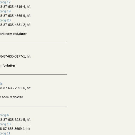
prog 17
8-87-635-4616-4, hft
prog 19
8-87-635-4666-9, hft
prog 20
8-87-635-4681-2, hft
ark som redaktør
8-87-635-3177-1, hft
 forfatter
sis
8-87-635-2591-6, hft
r som redaktør
prog 6
8-87-635-3281-5, hft
prog 10
8-87-635-3669-1, hft
prog 11