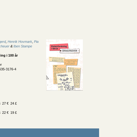
gerd
,
Henrik Hovmark
,
Pia
cheuer
&
Iben Stampe
ing i 100 år
er
635-3176-4
 27 € 24 £
 22 € 19 £