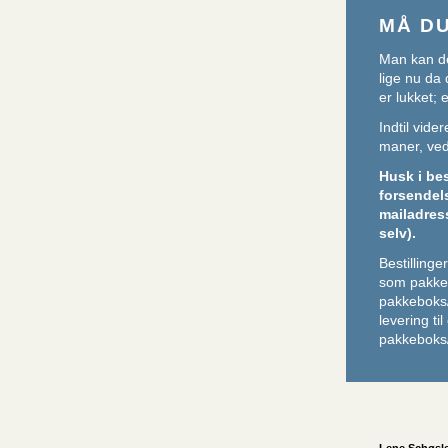
MÅ D
Man kan de
lige nu da 
er lukket;
Indtil vid
maner, ved 
Husk i be
forsendel
mailadres
selv).
Bestilling
som pakker
pakkeboks
levering ti
pakkeboks/