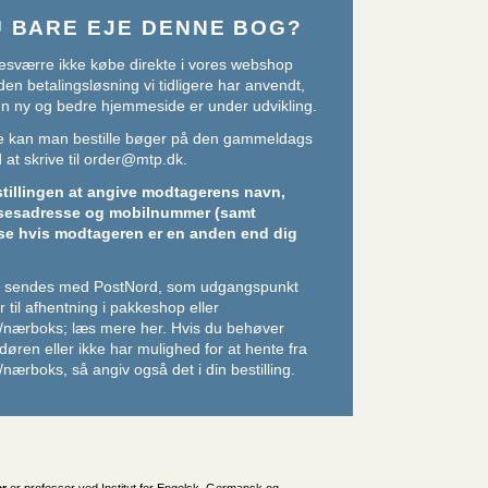
U BARE EJE DENNE BOG?
sværre ikke købe direkte i vores webshop
den betalingsløsning vi tidligere har anvendt,
 en ny og bedre hjemmeside er under udvikling.
ere kan man bestille bøger på den gammeldags
at skrive til
order@mtp.dk
.
stillingen at angive modtagerens navn,
sesadresse og mobilnummer (samt
se hvis modtageren er en anden end dig
er sendes med PostNord, som udgangspunkt
 til afhentning i pakkeshop eller
/nærboks;
læs mere her
. Hvis du behøver
l døren eller ikke har mulighed for at hente fra
nærboks, så angiv også det i din bestilling.