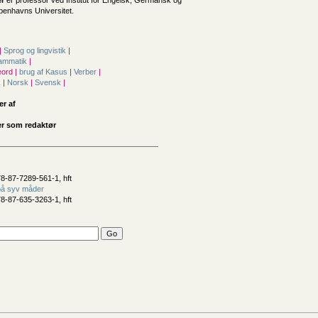
er
er professor ved Institut for Engelsk, Germansk og
enhavns Universitet.
|
Sprog og lingvistik
|
ammatik
|
ord |
brug af Kasus
|
Verber
|
k
|
Norsk
|
Svensk
|
er af
r som redaktør
8-87-7289-561-1, hft
å syv måder
8-87-635-3263-1, hft