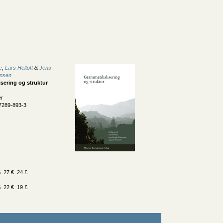
e
,
Lars Heltoft
&
Jens
nsen
sering og struktur
er
7289-893-3
 27 € 24 £
 22 € 19 £