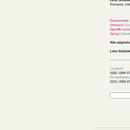
Lene Schøsl
Romansk, Køb
Emneområde 
Emneord |
Gr
Specifikt emne
Sprog |
Dans
Alle udgivels
Lene Schøsle
Le passif
2000, ISBN 97
En snemand p
2010, ISBN 97