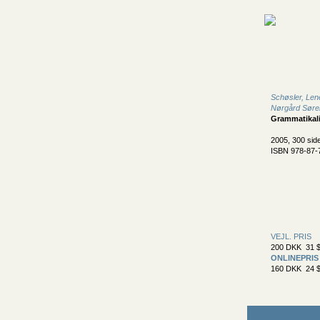
Schøsler, Len
Nørgård Søre
Grammatikali
2005, 300 sid
ISBN 978-87-
VEJL. PRIS
200 DKK 31 $
ONLINEPRIS
160 DKK 24 $