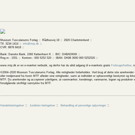
Museum Tusculanums Forlag
Rådhusvej 19
2920 Charlottenlund
Tlf. 3234 1414
info@mtp.dk
CVR: 8876 8418
Bank: Danske Bank, 1092 København K
BIC: DABADKKK
Reg.nr.: 1551
Kontonr.: 000 5252 520
IBAN: DK98 3000 000 5252520
www.mtp.dk er en e-mærket netbutik, og derfor har du altid adgang til e-mærkets gratis
Forbrugerhotline
, 
©2004–2020 Museum Tusculanums Forlag. Alle rettigheder forbeholdes. Ved brug af dette site anerkender og
eller tredjemand fra hvem MTF afleder sine rettigheder, samt at indholdet er ophavsretligt beskyttet og ik
MTF. Du anerkender og accepterer yderligere, at varemærker, kendetegn, varenavne, logoer og produkter v
forudgående skriftligt samtykke fra MTF.
Handelsbetingelser
Juridiske betingelser
Behandling af personlige oplysninger