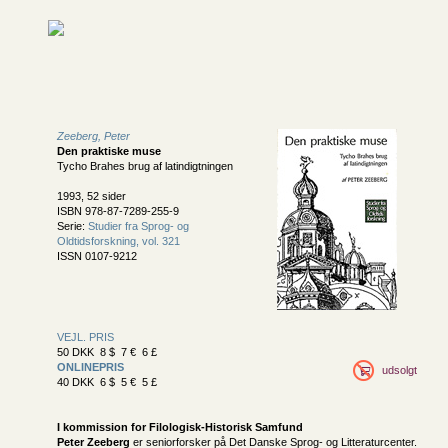
Zeeberg, Peter
Den praktiske muse
Tycho Brahes brug af latindigtningen
1993, 52 sider
ISBN 978-87-7289-255-9
Serie:
Studier fra Sprog- og
Oldtidsforskning, vol. 321
ISSN 0107-9212
VEJL. PRIS
50 DKK 8 $ 7 € 6 £
ONLINEPRIS
udsolgt
40 DKK 6 $ 5 € 5 £
I kommission for
Filologisk-Historisk Samfund
Peter Zeeberg
er seniorforsker på Det Danske Sprog- og Litteraturcenter.