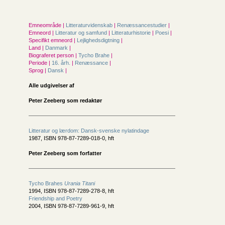
Emneområde |
Litteraturvidenskab
|
Renæssancestudier
|
Emneord |
Litteratur og samfund
|
Litteraturhistorie
|
Poesi
|
Specifikt emneord |
Lejlighedsdigtning
|
Land |
Danmark
|
Biograferet person |
Tycho Brahe
|
Periode |
16. årh.
|
Renæssance
|
Sprog |
Dansk
|
Alle udgivelser af
Peter Zeeberg som redaktør
Litteratur og lærdom: Dansk-svenske nylatindage
1987, ISBN 978-87-7289-018-0, hft
Peter Zeeberg som forfatter
Tycho Brahes
Urania Titani
1994, ISBN 978-87-7289-278-8, hft
Friendship and Poetry
2004, ISBN 978-87-7289-961-9, hft