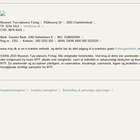
Museum Tusculanums Forlag
Rådhusvej 19
2920 Charlottenlund
Tlf. 3234 1414
info@mtp.dk
CVR: 8876 8418
Bank: Danske Bank, 1092 København K
BIC: DABADKKK
Reg.nr.: 1551
Kontonr.: 000 5252 520
IBAN: DK98 3000 000 5252520
www.mtp.dk er en e-mærket netbutik, og derfor har du altid adgang til e-mærkets gratis
Forbrugerhotline
, 
©2004–2020 Museum Tusculanums Forlag. Alle rettigheder forbeholdes. Ved brug af dette site anerkender og
eller tredjemand fra hvem MTF afleder sine rettigheder, samt at indholdet er ophavsretligt beskyttet og ik
MTF. Du anerkender og accepterer yderligere, at varemærker, kendetegn, varenavne, logoer og produkter v
forudgående skriftligt samtykke fra MTF.
Handelsbetingelser
Juridiske betingelser
Behandling af personlige oplysninger