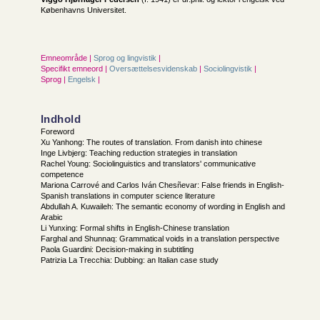
Københavns Universitet.
Emneområde |
Sprog og lingvistik
|
Specifikt emneord |
Oversættelsesvidenskab
|
Sociolingvistik
|
Sprog |
Engelsk
|
Indhold
Foreword
Xu Yanhong: The routes of translation. From danish into chinese
Inge Livbjerg: Teaching reduction strategies in translation
Rachel Young: Sociolinguistics and translators' communicative
competence
Mariona Carrové and Carlos Iván Chesñevar: False friends in English-
Spanish translations in computer science literature
Abdullah A. Kuwaileh: The semantic economy of wording in English and
Arabic
Li Yunxing: Formal shifts in English-Chinese translation
Farghal and Shunnaq: Grammatical voids in a translation perspective
Paola Guardini: Decision-making in subtitling
Patrizia La Trecchia: Dubbing: an Italian case study