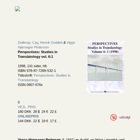
Dollerup, Cay
,
Henrik Gottlieb
&
Viggo
Hjørnager Pedersen
Perspectives: Studies in
Translatology vol. 6:1
1998, 141 sider, hft.
ISBN 978-87-7289-532-1
Tidsskrift:
Perspectives: Studies in
Translatology
ISSN 0907-676x
0
VEJL. PRIS
180 DKK 28 $ 24 € 22 £
ONLINEPRIS
udsolgt
144 DKK 22 $ 19 € 17 £
Viggo Hjørnager Pedersen
(f. 1941) er dr.phil. og lektor i engelsk ved