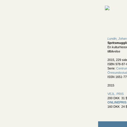
Lundin, Johan
Spritsmuggli
En kulturhisto
tillblivelse
2015, 229 sid
ISBN 978-87-
Serie:
Centrum
Öresundsstudi
ISSN 1651-7
2015
VEJL. PRIS
200 DKK 31 $
ONLINEPRIS
160 DKK 24 $