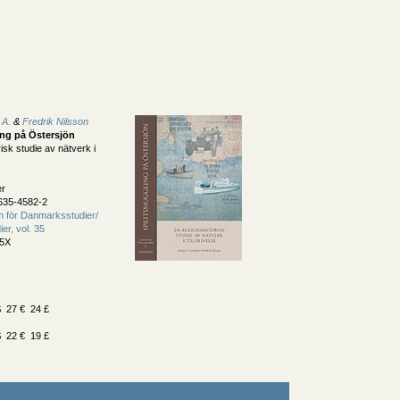
 A.
&
Fredrik Nilsson
ng på Östersjön
risk studie av nätverk i
er
635-4582-2
 för Danmarksstudier/
er, vol. 35
75X
 27 € 24 £
 22 € 19 £