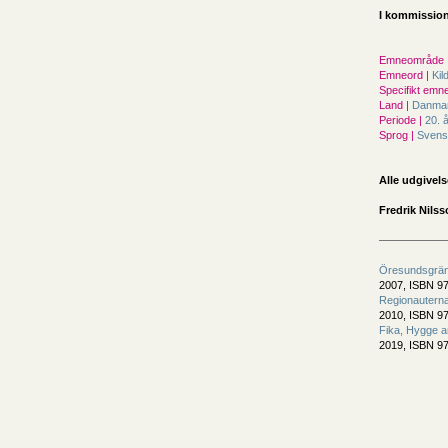
I kommission
Emneområde 
Emneord |
Kil
Specifikt emne
Land |
Danma
Periode |
20. 
Sprog |
Sven
Alle udgivels
Fredrik Nils
Öresundsgrä
2007, ISBN 97
Regionautern
2010, ISBN 97
Fika, Hygge an
2019, ISBN 97