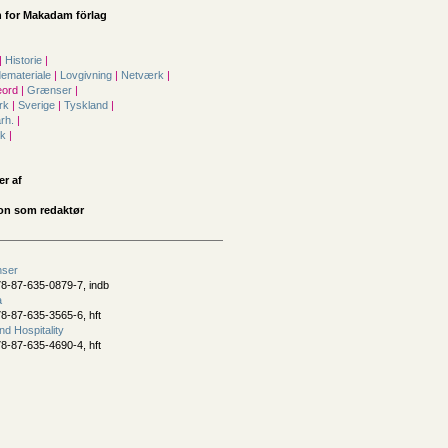
 for
Makadam förlag
|
Historie
|
demateriale
|
Lovgivning
|
Netværk
|
ord |
Grænser
|
rk
|
Sverige
|
Tyskland
|
årh.
|
sk
|
er af
son som redaktør
nser
8-87-635-0879-7, indb
a
8-87-635-3565-6, hft
d Hospitality
8-87-635-4690-4, hft