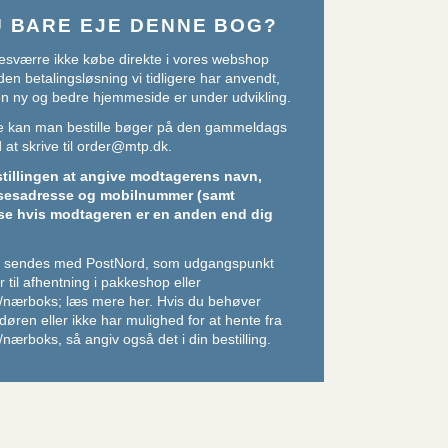
U BARE EJE DENNE BOG?
sværre ikke købe direkte i vores webshop
den betalingsløsning vi tidligere har anvendt,
 en ny og bedre hjemmeside er under udvikling.
ere kan man bestille bøger på den gammeldags
at skrive til
order@mtp.dk
.
stillingen at angive modtagerens navn,
sesadresse og mobilnummer (samt
se hvis modtageren er en anden end dig
er sendes med PostNord, som udgangspunkt
 til afhentning i pakkeshop eller
/nærboks;
læs mere her
. Hvis du behøver
l døren eller ikke har mulighed for at hente fra
nærboks, så angiv også det i din bestilling.