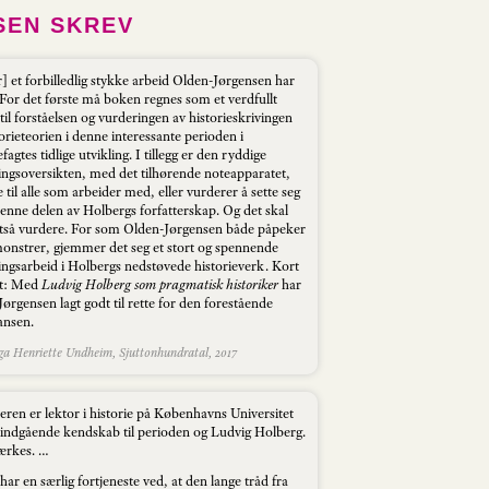
SEN SKREV
] et forbilledlig stykke arbeid Olden-Jørgensen har
 For det første må boken regnes som et verdfullt
til forståelsen og vurderingen av historieskrivingen
orieteorien i denne interessante perioden i
efagtes tidlige utvikling. I tillegg er den ryddige
ingsoversikten, med det tilhørende noteapparatet,
 til alle som arbeider med, eller vurderer å sette seg
denne delen av Holbergs forfatterskap. Og det skal
tså vurdere. For som Olden-Jørgensen både påpeker
onstrer, gjemmer det seg et stort og spennende
ingsarbeid i Holbergs nedstøvede historieverk. Kort
t: Med
Ludvig Holberg som pragmatisk historiker
har
ørgensen lagt godt til rette for den forestående
ansen.
a Henriette Undheim, Sjuttonhundratal, 2017
eren er lektor i historie på Københavns Universitet
 indgående kendskab til perioden og Ludvig Holberg.
ærkes. …
ar en særlig fortjeneste ved, at den lange tråd fra