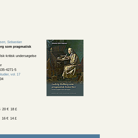
sen, Sebastian
erg som pragmatisk
fisk-kritisk undersøgelse
er
635-4271-5
udier, vol. 17
04
 20 € 18 £
 16 € 14 £