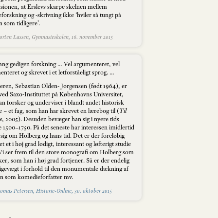
sionen, at Erslevs skarpe skelnen mellem
eforskning og -skrivning ikke ‘hviler så tungt på
 som tidligere’.
ten Lassen, Gymnasieskolen, 16. november 2015
ang gedigen forskning … Vel argumenteret, vel
teret og skrevet i et letforståeligt sprog. …
teren, Sebastian Olden- Jørgensen (født 1964), er
 ved Saxo-Instituttet på Københavns Universitet,
n forsker og underviser i blandt andet historisk
– et fag, som han har skrevet en lærebog til (
Til
e
, 2005). Desuden bevæger han sig i nyere tids
e 1500–1750. På det seneste har interessen imidlertid
sig om Holberg og hans tid. Det er der foreløbig
et i høj grad lødigt, interessant og løfterigt studie
 Vi ser frem til den store monografi om Holberg som
ker, som han i høj grad fortjener. Så er der endelig
 ligevægt i forhold til den monumentale dækning af
en som komedieforfatter mv.
omas Petersen, Historie-Online, 30. oktober 2015