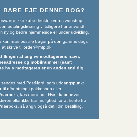
U BARE EJE DENNE BOG?
sværre ikke købe direkte i vores webshop
den betalingsløsning vi tidligere har anvendt,
 en ny og bedre hjemmeside er under udvikling.
ere kan man bestille bøger på den gammeldags
at skrive til
order@mtp.dk
.
stillingen at angive modtagerens navn,
sesadresse og mobilnummer (samt
se hvis modtageren er en anden end dig
er sendes med PostNord, som udgangspunkt
 til afhentning i pakkeshop eller
/nærboks;
læs mere her
. Hvis du behøver
l døren eller ikke har mulighed for at hente fra
nærboks, så angiv også det i din bestilling.