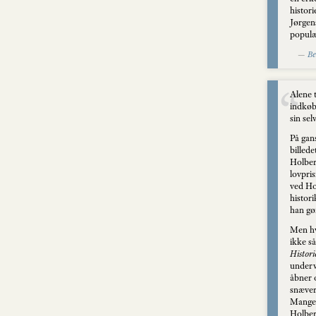
histori
Jørgens
populæ
—
Be
Alene t
indkøb
sin sel
På gans
billede
Holber
lovpri
ved Hol
histori
han gø
Men hv
ikke s
Histori
underv
åbner o
snævert
Mange 
Holber