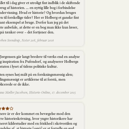
llet til i dag giver et utroligt fint indblik i de skiftende
brug af historien. … en nyttig lille bog i forbindelse
dervisning. Hvad er historie? Og hvordan bruges
en til forskellige tider? Her er Holberg et ganske fint
gant eksempel at bruge. Derfor kan jeg på det
te anbefale, at dette er en bog man ikke kun læser,
så tænker over – det fortjener den.
ben Svendrup, Noter 208, februar 2016
Jørgensen går langt bredere til værks end en analyse
g inspiration fra Pufendorf, og analyserer Holbergs
staten i lyset af tidens politiske kultur.
eten synes høj målt på en forskningsmæssig alen;
ingsmæssigt er artiklerne til at forstå, men
icerede er de ikke.
us Møller Jacobsen, Historie-Online, 17. december 2015
enere år er der kommet en bevægelse mod den
re historieskrivning, hvor yngre historikere har
ret kildestudier med en friskhed i skrivestilen og
ndelse af, at historie [også] er at fortælle en god