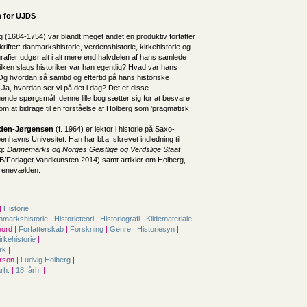
 for
UJDS
 (1684-1754) var blandt meget andet en produktiv forfatter
skrifter: danmarkshistorie, verdenshistorie, kirkehistorie og
grafier udgør alt i alt mere end halvdelen af hans samlede
lken slags historiker var han egentlig? Hvad var hans
 Og hvordan så samtid og eftertid på hans historiske
 Ja, hvordan ser vi på det i dag? Det er disse
e spørgsmål, denne lille bog sætter sig for at besvare
m at bidrage til en forståelse af Holberg som 'pragmatisk
lden-Jørgensen
(f. 1964) er lektor i historie på Saxo-
øbenhavns Univesitet. Han har bl.a. skrevet indledning til
g:
Dannemarks og Norges Geistlige og Verdslige Staat
B/Forlaget Vandkunsten 2014) samt artikler om Holberg,
g enevælden.
|
Historie
|
nmarkshistorie
|
Historieteori
|
Historiografi
|
Kildemateriale
|
ord |
Forfatterskab
|
Forskning
|
Genre
|
Historiesyn
|
irkehistorie
|
rk
|
rson |
Ludvig Holberg
|
årh.
|
18. årh.
|