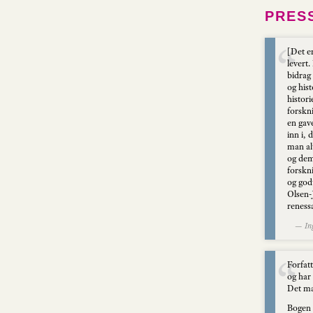
PRES
[Det er
levert.
bidrag 
og hist
histori
forskn
en gave
inn i, 
man al
og dem
forskn
og god
Olsen-J
reness
— Ing
Forfatt
og har
Det m
Bogen h