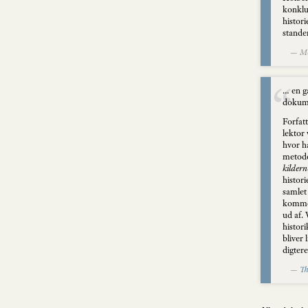
konklu
histori
standen
— Mor
… en g
dokumen
Forfat
lektor
hvor ha
metode 
kildern
histori
samlet 
kommet 
ud af.
histori
bliver
digter
—
Th