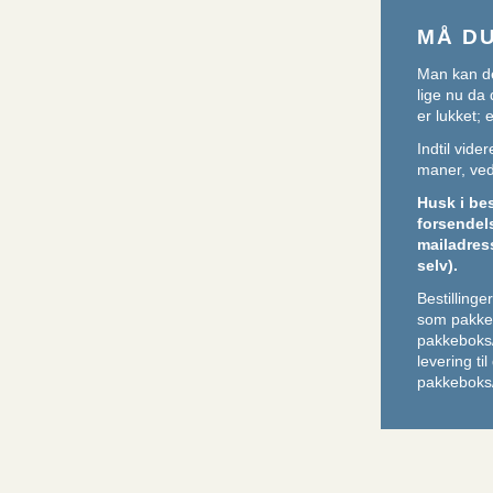
MÅ D
Man kan de
lige nu da 
er lukket;
Indtil vid
maner, ved 
Husk i be
forsendel
mailadres
selv).
Bestilling
som pakker
pakkeboks
levering ti
pakkeboks/