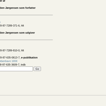
er af
den-Jørgensen som forfatter
k
8-87-7289-371-6, hft
lden-Jørgensen som udgiver
8-87-7289-810-0, hft
78-87-635-0613-7,
e-publikation
øbenhavn 1659
8-87-635-3609-7, indb