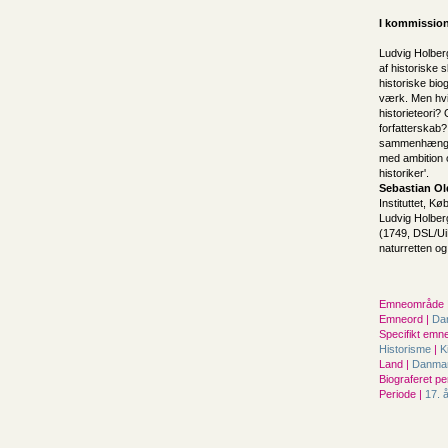
I kommission
Ludvig Holberg
af historiske 
historiske bio
værk. Men hvi
historieteori?
forfatterskab?
sammenhængend
med ambition o
historiker'.
Sebastian O
Instituttet, K
Ludvig Holber
(1749, DSL/Ui
naturretten o
Emneområde 
Emneord |
Da
Specifikt emne
Historisme
|
K
Land |
Danma
Biograferet pe
Periode |
17. 