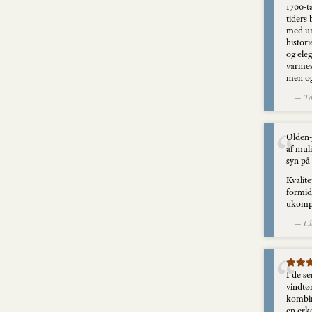
1700-ta
tiders 
med un
histori
og ele
varmes
men og
— Tor
Olden-
af muli
syn på 
Kvalit
formidl
ukompl
— Cla
I de s
vindtør
kombine
en erke