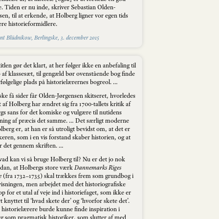
e. Tiden er nu inde, skriver Sebastian Olden-
en, til at erkende, at Holberg ligner vor egen tids
re historieformidlere.
nt Blüdnikow, Berlingske, 3. december 2015
itlen gør det klart, at her følger ikke en anbefaling til
 af klassesæt, til gengæld bør ovenstående bog finde
vfølgelige plads på historielærernes bogreol. …
ke få sider får Olden-Jørgensen skitseret, hvorledes
t af Holberg har ændret sig fra 1700-tallets kritik af
gs sans for det komiske og vulgære til nutidens
sning af præcis det samme. … Det særligt moderne
berg er, at han er så utroligt bevidst om, at det er
keren, som i en vis forstand skaber historien, og at
r det gennem skriften. …
ad kan vi så bruge Holberg til? Nu er det jo nok
ådan, at Holbergs store værk
Dannemarks Riges
e
(fra 1732–1735) skal trækkes frem som grundbog i
isningen, men arbejdet med det historiografiske
p for et utal af veje ind i historiefaget, som ikke er
 knyttet til ‘hvad skete der’ og ‘hvorfor skete det’.
historielærere burde kunne finde inspiration i
g som pragmatisk historiker, som slutter af med