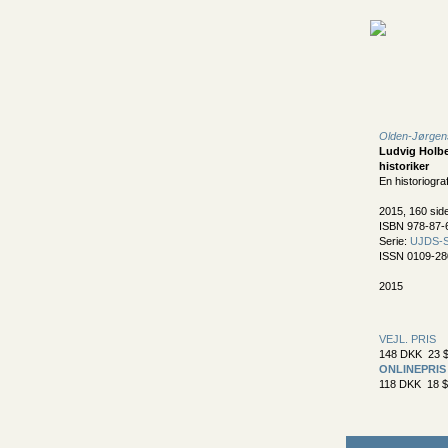
Olden-Jørgen
Ludvig Holb
historiker
En historiogra
2015, 160 sid
ISBN 978-87-
Serie:
UJDS-St
ISSN 0109-28
2015
VEJL. PRIS
148 DKK 23 $
ONLINEPRIS
118 DKK 18 $