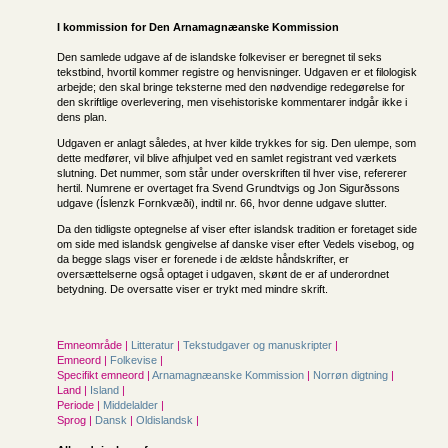
I kommission for
Den Arnamagnæanske Kommission
Den samlede udgave af de islandske folkeviser er beregnet til seks
tekstbind, hvortil kommer registre og henvisninger. Udgaven er et filologisk
arbejde; den skal bringe teksterne med den nødvendige redegørelse for
den skriftlige overlevering, men visehistoriske kommentarer indgår ikke i
dens plan.
Udgaven er anlagt således, at hver kilde trykkes for sig. Den ulempe, som
dette medfører, vil blive afhjulpet ved en samlet registrant ved værkets
slutning. Det nummer, som står under overskriften til hver vise, refererer
hertil. Numrene er overtaget fra Svend Grundtvigs og Jon Sigurðssons
udgave (Íslenzk Fornkvæði), indtil nr. 66, hvor denne udgave slutter.
Da den tidligste optegnelse af viser efter islandsk tradition er foretaget side
om side med islandsk gengivelse af danske viser efter Vedels visebog, og
da begge slags viser er forenede i de ældste håndskrifter, er
oversættelserne også optaget i udgaven, skønt de er af underordnet
betydning. De oversatte viser er trykt med mindre skrift.
Emneområde |
Litteratur
|
Tekstudgaver og manuskripter
|
Emneord |
Folkevise
|
Specifikt emneord |
Arnamagnæanske Kommission
|
Norrøn digtning
|
Land |
Island
|
Periode |
Middelalder
|
Sprog |
Dansk
|
Oldislandsk
|