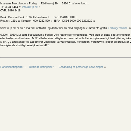
Museum Tusculanums Forlag
Rådhusvej 19
2920 Charlottenlund
Tlf. 3234 1414
info@mtp.dk
CVR: 8876 8418
Bank: Danske Bank, 1092 København K
BIC: DABADKKK
Reg.nr.: 1551
Kontonr.: 000 5252 520
IBAN: DK98 3000 000 5252520
www.mtp.dk er en e-mærket netbutik, og derfor har du altid adgang til e-mærkets gratis
Forbrugerhotline
, 
©2004–2020 Museum Tusculanums Forlag. Alle rettigheder forbeholdes. Ved brug af dette site anerkender og
eller tredjemand fra hvem MTF afleder sine rettigheder, samt at indholdet er ophavsretligt beskyttet og ik
MTF. Du anerkender og accepterer yderligere, at varemærker, kendetegn, varenavne, logoer og produkter v
forudgående skriftligt samtykke fra MTF.
Handelsbetingelser
Juridiske betingelser
Behandling af personlige oplysninger