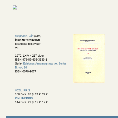
Helgason, Jón
(red.)
Íslenzk fornkvæði
Islandske folkeviser
VII
1970, LXIV + 217 sider
ISBN 978-87-635-3333-1
Serie:
Editiones Arnamagnæanæ, Series
B, vol. 16
ISSN 0070-9077
VEJL. PRIS
180 DKK 28 $ 24 € 22 £
ONLINEPRIS
144 DKK 22 $ 19 € 17 £