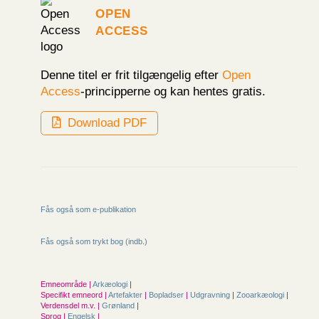
Open
Access
Denne titel er frit tilgængelig efter
Open
Access
-principperne og kan hentes gratis.
Download PDF
Fås også som e-publikation
Fås også som trykt bog (indb.)
Emneområde |
Arkæologi
|
Specifikt emneord |
Artefakter
|
Bopladser
|
Udgravning
|
Zooarkæologi
|
Verdensdel m.v. |
Grønland
|
Sprog |
Engelsk
|