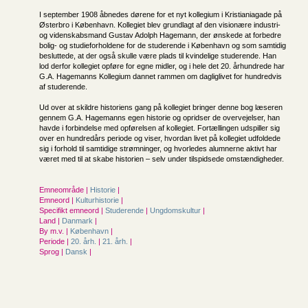
I september 1908 åbnedes dørene for et nyt kollegium i Kristianiagade på
Østerbro i København. Kollegiet blev grundlagt af den visionære industri-
og videnskabsmand Gustav Adolph Hagemann, der ønskede at forbedre
bolig- og studieforholdene for de studerende i København og som samtidig
besluttede, at der også skulle være plads til kvindelige studerende. Han
lod derfor kollegiet opføre for egne midler, og i hele det 20. århundrede har
G.A. Hagemanns Kollegium dannet rammen om dagliglivet for hundredvis
af studerende.
Ud over at skildre historiens gang på kollegiet bringer denne bog læseren
gennem G.A. Hagemanns egen historie og opridser de overvejelser, han
havde i forbindelse med opførelsen af kollegiet. Fortællingen udspiller sig
over en hundredårs periode og viser, hvordan livet på kollegiet udfoldede
sig i forhold til samtidige strømninger, og hvorledes alumnerne aktivt har
været med til at skabe historien – selv under tilspidsede omstændigheder.
Emneområde |
Historie
|
Emneord |
Kulturhistorie
|
Specifikt emneord |
Studerende
|
Ungdomskultur
|
Land |
Danmark
|
By m.v. |
København
|
Periode |
20. årh.
|
21. årh.
|
Sprog |
Dansk
|