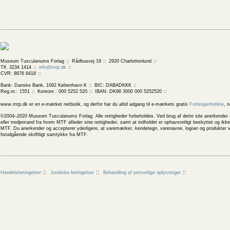
Museum Tusculanums Forlag
Rådhusvej 19
2920 Charlottenlund
Tlf. 3234 1414
info@mtp.dk
CVR: 8876 8418
Bank: Danske Bank, 1092 København K
BIC: DABADKKK
Reg.nr.: 1551
Kontonr.: 000 5252 520
IBAN: DK98 3000 000 5252520
www.mtp.dk er en e-mærket netbutik, og derfor har du altid adgang til e-mærkets gratis
Forbrugerhotline
, 
©2004–2020 Museum Tusculanums Forlag. Alle rettigheder forbeholdes. Ved brug af dette site anerkender og
eller tredjemand fra hvem MTF afleder sine rettigheder, samt at indholdet er ophavsretligt beskyttet og ik
MTF. Du anerkender og accepterer yderligere, at varemærker, kendetegn, varenavne, logoer og produkter v
forudgående skriftligt samtykke fra MTF.
Handelsbetingelser
Juridiske betingelser
Behandling af personlige oplysninger