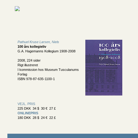
Pathuel Kruse Larsen, Niels
100 års kollegieliv
G.A. Hagemanns Kollegium 1908-2008
2008, 224 sider
Rigt illustreret
I kommission hos Museum Tusculanums
Forlag
ISBN 978-87-635-1100-1
VEJL. PRIS
225 DKK 34 $ 30 € 27 £
ONLINEPRIS
180 DKK 28 $ 24 € 22 £