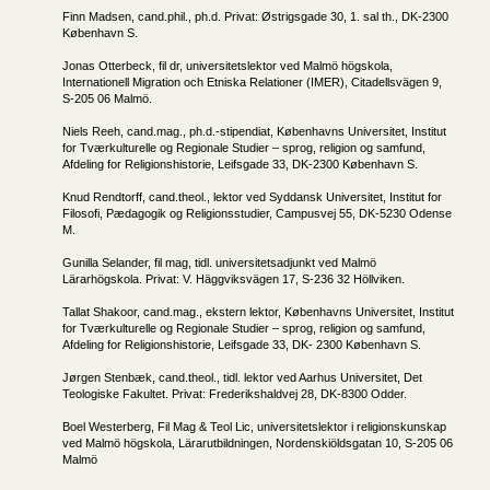
Finn Madsen, cand.phil., ph.d. Privat: Østrigsgade 30, 1. sal th., DK-2300
København S.
Jonas Otterbeck, fil dr, universitetslektor ved Malmö högskola,
Internationell Migration och Etniska Relationer (IMER), Citadellsvägen 9,
S-205 06 Malmö.
Niels Reeh, cand.mag., ph.d.-stipendiat, Københavns Universitet, Institut
for Tværkulturelle og Regionale Studier – sprog, religion og samfund,
Afdeling for Religionshistorie, Leifsgade 33, DK-2300 København S.
Knud Rendtorff, cand.theol., lektor ved Syddansk Universitet, Institut for
Filosofi, Pædagogik og Religionsstudier, Campusvej 55, DK-5230 Odense
M.
Gunilla Selander, fil mag, tidl. universitetsadjunkt ved Malmö
Lärarhögskola. Privat: V. Häggviksvägen 17, S-236 32 Höllviken.
Tallat Shakoor, cand.mag., ekstern lektor, Københavns Universitet, Institut
for Tværkulturelle og Regionale Studier – sprog, religion og samfund,
Afdeling for Religionshistorie, Leifsgade 33, DK- 2300 København S.
Jørgen Stenbæk, cand.theol., tidl. lektor ved Aarhus Universitet, Det
Teologiske Fakultet. Privat: Frederikshaldvej 28, DK-8300 Odder.
Boel Westerberg, Fil Mag & Teol Lic, universitetslektor i religionskunskap
ved Malmö högskola, Lärarutbildningen, Nordenskiöldsgatan 10, S-205 06
Malmö