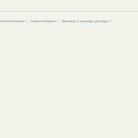
Handelsbetingelser
Juridiske betingelser
Behandling af personlige oplysninger