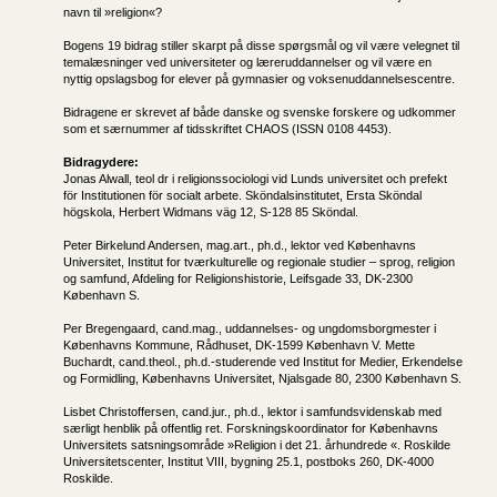
navn til »religion«?
Bogens 19 bidrag stiller skarpt på disse spørgsmål og vil være velegnet til
temalæsninger ved universiteter og læreruddannelser og vil være en
nyttig opslagsbog for elever på gymnasier og voksenuddannelsescentre.
Bidragene er skrevet af både danske og svenske forskere og udkommer
som et særnummer af tidsskriftet CHAOS (ISSN 0108 4453).
Bidragydere:
Jonas Alwall, teol dr i religionssociologi vid Lunds universitet och prefekt
för Institutionen för socialt arbete. Sköndalsinstitutet, Ersta Sköndal
högskola, Herbert Widmans väg 12, S-128 85 Sköndal.
Peter Birkelund Andersen, mag.art., ph.d., lektor ved Københavns
Universitet, Institut for tværkulturelle og regionale studier – sprog, religion
og samfund, Afdeling for Religionshistorie, Leifsgade 33, DK-2300
København S.
Per Bregengaard, cand.mag., uddannelses- og ungdomsborgmester i
Københavns Kommune, Rådhuset, DK-1599 København V. Mette
Buchardt, cand.theol., ph.d.-studerende ved Institut for Medier, Erkendelse
og Formidling, Københavns Universitet, Njalsgade 80, 2300 København S.
Lisbet Christoffersen, cand.jur., ph.d., lektor i samfundsvidenskab med
særligt henblik på offentlig ret. Forskningskoordinator for Københavns
Universitets satsningsområde »Religion i det 21. århundrede «. Roskilde
Universitetscenter, Institut VIII, bygning 25.1, postboks 260, DK-4000
Roskilde.