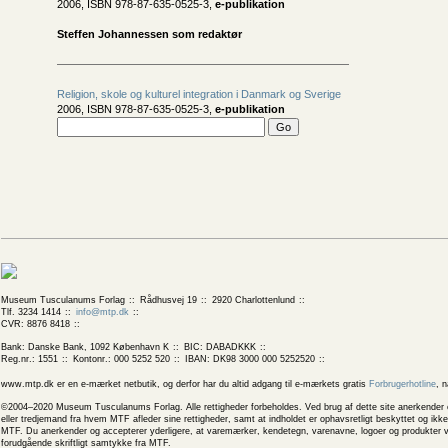
2006, ISBN 978-87-635-0525-3,
e-publikation
Steffen Johannessen som redaktør
Religion, skole og kulturel integration i Danmark og Sverige
2006, ISBN 978-87-635-0525-3,
e-publikation
Museum Tusculanums Forlag
Rådhusvej 19
2920 Charlottenlund
Tlf. 3234 1414
info@mtp.dk
CVR: 8876 8418
Bank: Danske Bank, 1092 København K
BIC: DABADKKK
Reg.nr.: 1551
Kontonr.: 000 5252 520
IBAN: DK98 3000 000 5252520
www.mtp.dk er en e-mærket netbutik, og derfor har du altid adgang til e-mærkets gratis
Forbrugerhotline
, 
©2004–2020 Museum Tusculanums Forlag. Alle rettigheder forbeholdes. Ved brug af dette site anerkender og
eller tredjemand fra hvem MTF afleder sine rettigheder, samt at indholdet er ophavsretligt beskyttet og ik
MTF. Du anerkender og accepterer yderligere, at varemærker, kendetegn, varenavne, logoer og produkter v
forudgående skriftligt samtykke fra MTF.