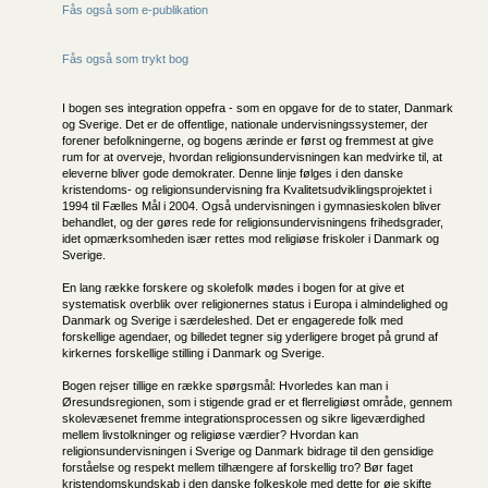
Fås også som e-publikation
Fås også som trykt bog
I bogen ses integration oppefra - som en opgave for de to stater, Danmark
og Sverige. Det er de offentlige, nationale undervisningssystemer, der
forener befolkningerne, og bogens ærinde er først og fremmest at give
rum for at overveje, hvordan religionsundervisningen kan medvirke til, at
eleverne bliver gode demokrater. Denne linje følges i den danske
kristendoms- og religionsundervisning fra Kvalitetsudviklingsprojektet i
1994 til Fælles Mål i 2004. Også undervisningen i gymnasieskolen bliver
behandlet, og der gøres rede for religionsundervisningens frihedsgrader,
idet opmærksomheden især rettes mod religiøse friskoler i Danmark og
Sverige.
En lang række forskere og skolefolk mødes i bogen for at give et
systematisk overblik over religionernes status i Europa i almindelighed og
Danmark og Sverige i særdeleshed. Det er engagerede folk med
forskellige agendaer, og billedet tegner sig yderligere broget på grund af
kirkernes forskellige stilling i Danmark og Sverige.
Bogen rejser tillige en række spørgsmål: Hvorledes kan man i
Øresundsregionen, som i stigende grad er et flerreligiøst område, gennem
skolevæsenet fremme integrationsprocessen og sikre ligeværdighed
mellem livstolkninger og religiøse værdier? Hvordan kan
religionsundervisningen i Sverige og Danmark bidrage til den gensidige
forståelse og respekt mellem tilhængere af forskellig tro? Bør faget
kristendomskundskab i den danske folkeskole med dette for øje skifte