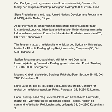
Curt Dahlgren, teol dr, professor ved Lunds universitet, Centrum för
teologi och religionsvetenskap, Allhelgona Kyrkogata 8, S-223 62 Lund.
Signe Frederiksen, cand.mag., United Nations Development Programme
(UNDP), Addis Abeba, Etiopien.
Asger Hermansen, Undervisningsministeriets fagkonsulent for faget
kristendomskundskab i den danske folkeskole, Undervisningsministeriet,
Uddannelsesstyrelsen, Kontor for folkeskolen, Frederiksholms Kanal 26,
DK-1220 København K.
Tim Jensen, mag.art. i religionshistorie, lektor ved Syddansk Universitet,
Institut for Filosofi, Pædagogik og Religionsstudier, Campusvej 55, DK-
5230 Odense M.
Steffen Johannessen, cand.theol., tidl. lektor ved Danmarks
Lærerhøjskole og Danmarks Pædagogiske Universitet. Privat: Tikøbvej
11 B, DK-3060 Espergærde.
Mogens Krabek, skoleleder, Bordings Friskole, Øster Søgade 86- 88, DK-
2100 København Ø.
Rune Larsson, teol dr, tidl. lektor ved Lunds universitet, Centrum för
teologi och religionsvetenskap. Privat: Furugatan 16, S-234 41 Lomma.
Carin Laudrup, cand.mag., ekstern lektor ved Københavns Universitet,
Institut for Tværkulturelle og Regionale Studier – sprog, religion og
samfund, Afdeling for Religionshistorie, Leifsgade 33, DK-2300 København
S.