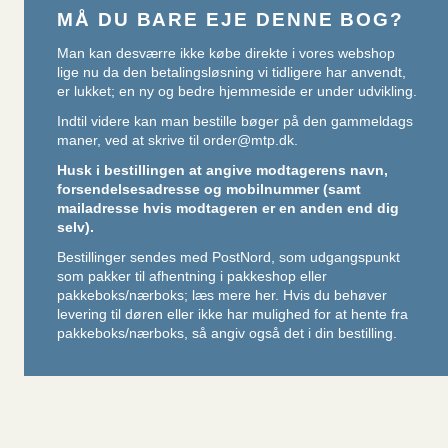
MÅ DU BARE EJE DENNE BOG?
Man kan desværre ikke købe direkte i vores webshop
lige nu da den betalingsløsning vi tidligere har anvendt,
er lukket; en ny og bedre hjemmeside er under udvikling.
Indtil videre kan man bestille bøger på den gammeldags
maner, ved at skrive til
order@mtp.dk
.
Husk i bestillingen at angive modtagerens navn,
forsendelsesadresse og mobilnummer (samt
mailadresse hvis modtageren er en anden end dig
selv).
Bestillinger sendes med PostNord, som udgangspunkt
som pakker til afhentning i pakkeshop eller
pakkeboks/nærboks;
læs mere her
. Hvis du behøver
levering til døren eller ikke har mulighed for at hente fra
pakkeboks/nærboks, så angiv også det i din bestilling.