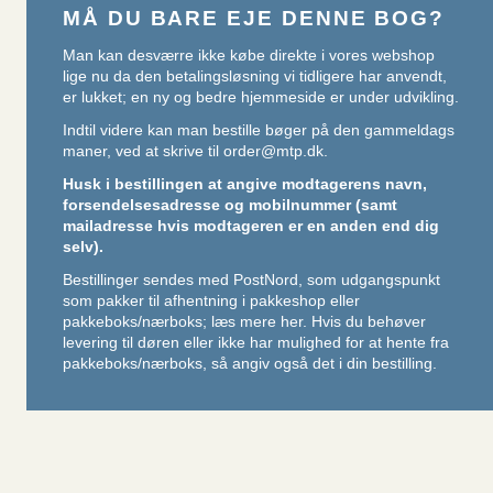
MÅ DU BARE EJE DENNE BOG?
Man kan desværre ikke købe direkte i vores webshop
lige nu da den betalingsløsning vi tidligere har anvendt,
er lukket; en ny og bedre hjemmeside er under udvikling.
Indtil videre kan man bestille bøger på den gammeldags
maner, ved at skrive til
order@mtp.dk
.
Husk i bestillingen at angive modtagerens navn,
forsendelsesadresse og mobilnummer (samt
mailadresse hvis modtageren er en anden end dig
selv).
Bestillinger sendes med PostNord, som udgangspunkt
som pakker til afhentning i pakkeshop eller
pakkeboks/nærboks;
læs mere her
. Hvis du behøver
levering til døren eller ikke har mulighed for at hente fra
pakkeboks/nærboks, så angiv også det i din bestilling.