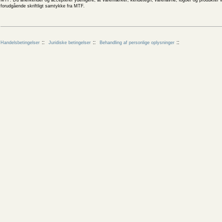
MTF. Du anerkender og accepterer yderligere, at varemærker, kendetegn, varenavne, logoer og produkter v
forudgående skriftligt samtykke fra MTF.
Handelsbetingelser
Juridiske betingelser
Behandling af personlige oplysninger