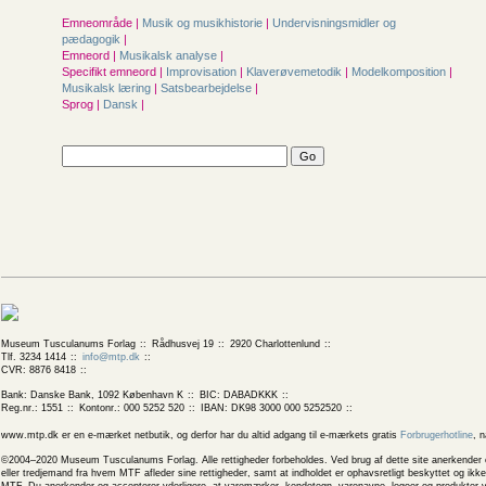
Emneområde |
Musik og musikhistorie
|
Undervisningsmidler og
pædagogik
|
Emneord |
Musikalsk analyse
|
Specifikt emneord |
Improvisation
|
Klaverøvemetodik
|
Modelkomposition
|
Musikalsk læring
|
Satsbearbejdelse
|
Sprog |
Dansk
|
Museum Tusculanums Forlag
Rådhusvej 19
2920 Charlottenlund
Tlf. 3234 1414
info@mtp.dk
CVR: 8876 8418
Bank: Danske Bank, 1092 København K
BIC: DABADKKK
Reg.nr.: 1551
Kontonr.: 000 5252 520
IBAN: DK98 3000 000 5252520
www.mtp.dk er en e-mærket netbutik, og derfor har du altid adgang til e-mærkets gratis
Forbrugerhotline
, 
©2004–2020 Museum Tusculanums Forlag. Alle rettigheder forbeholdes. Ved brug af dette site anerkender og
eller tredjemand fra hvem MTF afleder sine rettigheder, samt at indholdet er ophavsretligt beskyttet og ik