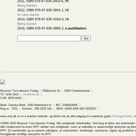
2011, ISBN 978-87-635-2603-6, hft
Being Danish
2012, ISBN 978-87-635-3841-1, hft
At være dansk
2014, ISBN 978-87-635-4164-0, hft
Being Danish
2016, ISBN 978-87-635-3860-2,
e-publikation
Museum Tusculanums Forlag
Rådhusvej 19
2920 Charlottenlund
Tlf. 3234 1414
info@mtp.dk
CVR: 8876 8418
Bank: Danske Bank, 1092 København K
BIC: DABADKKK
Reg.nr.: 1551
Kontonr.: 000 5252 520
IBAN: DK98 3000 000 5252520
www.mtp.dk er en e-mærket netbutik, og derfor har du altid adgang til e-mærkets gratis
Forbrugerhotline
, 
©2004–2020 Museum Tusculanums Forlag. Alle rettigheder forbeholdes. Ved brug af dette site anerkender og
eller tredjemand fra hvem MTF afleder sine rettigheder, samt at indholdet er ophavsretligt beskyttet og ik
MTF. Du anerkender og accepterer yderligere, at varemærker, kendetegn, varenavne, logoer og produkter v
forudgående skriftligt samtykke fra MTF.