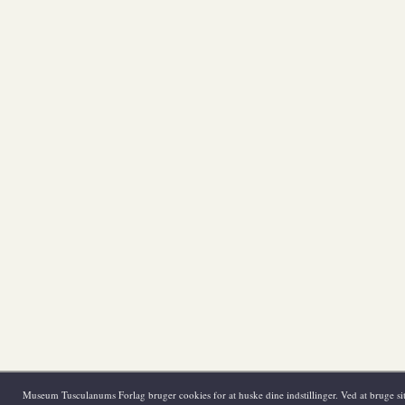
Museum Tusculanums Forlag bruger cookies for at huske dine indstillinger. Ved at bruge sit