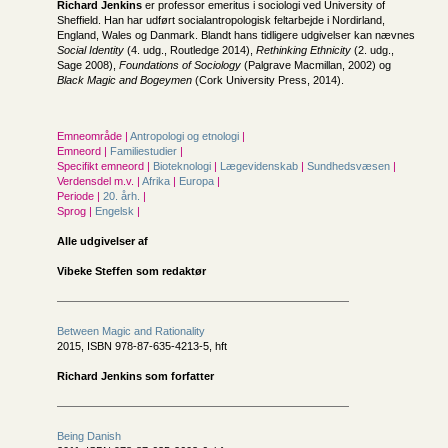
Richard Jenkins
er professor emeritus i sociologi ved University of
Sheffield. Han har udført socialantropologisk feltarbejde i Nordirland,
England, Wales og Danmark. Blandt hans tidligere udgivelser kan nævnes
Social Identity
(4. udg., Routledge 2014),
Rethinking Ethnicity
(2. udg.,
Sage 2008),
Foundations of Sociology
(Palgrave Macmillan, 2002) og
Black Magic and Bogeymen
(Cork University Press, 2014).
Emneområde |
Antropologi og etnologi
|
Emneord |
Familiestudier
|
Specifikt emneord |
Bioteknologi
|
Lægevidenskab
|
Sundhedsvæsen
|
Verdensdel m.v. |
Afrika
|
Europa
|
Periode |
20. årh.
|
Sprog |
Engelsk
|
Alle udgivelser af
Vibeke Steffen som redaktør
Between Magic and Rationality
2015, ISBN 978-87-635-4213-5, hft
Richard Jenkins som forfatter
Being Danish