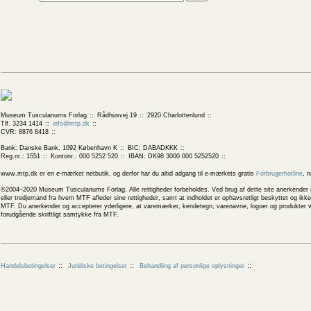
Museum Tusculanums Forlag
Rådhusvej 19
2920 Charlottenlund
Tlf. 3234 1414
info@mtp.dk
CVR: 8876 8418
Bank: Danske Bank, 1092 København K
BIC: DABADKKK
Reg.nr.: 1551
Kontonr.: 000 5252 520
IBAN: DK98 3000 000 5252520
www.mtp.dk er en e-mærket netbutik, og derfor har du altid adgang til e-mærkets gratis
Forbrugerhotline
, 
©2004–2020 Museum Tusculanums Forlag. Alle rettigheder forbeholdes. Ved brug af dette site anerkender og
eller tredjemand fra hvem MTF afleder sine rettigheder, samt at indholdet er ophavsretligt beskyttet og ik
MTF. Du anerkender og accepterer yderligere, at varemærker, kendetegn, varenavne, logoer og produkter v
forudgående skriftligt samtykke fra MTF.
Handelsbetingelser
Juridiske betingelser
Behandling af personlige oplysninger