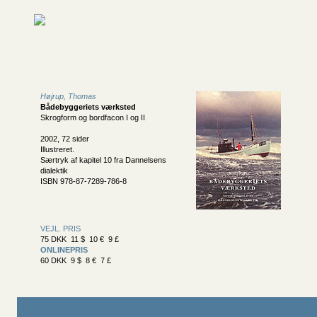
Højrup, Thomas
Bådebyggeriets værksted
Skrogform og bordfacon I og II
2002, 72 sider
Illustreret.
Særtryk af kapitel 10 fra Dannelsens
dialektik
ISBN 978-87-7289-786-8
VEJL. PRIS
75 DKK 11 $ 10 € 9 £
ONLINEPRIS
60 DKK 9 $ 8 € 7 £