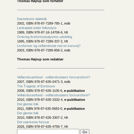
Thomas Højrup som forfatter
Dannelsens dialektik
2002, ISBN 978-87-7289-785-1, indb
Lønkapital under folkestyre
1989, ISBN 978-87-16-14706-6, hft
Omkring livsformsanalysens udvikling
1995, ISBN 978-87-7289-337-2, hft
Livsformer og velfærdsstat ved en korsvej?
2003, ISBN 978-87-7289-858-2, indb
Thomas Højrup som redaktør
Velfærdssamfund - velfærdsstaters forsvarsform?
2007, ISBN 978-87-635-0471-3, indb
The Tragedy of Enclosure
2008, ISBN 978-87-635-1105-6,
e-publikation
Velfærdssamfund - velfærdsstaters forsvarsform?
2010, ISBN 978-87-635-3332-4,
e-publikation
Det glemte folk
2011, ISBN 978-87-635-0683-0,
e-publikation
Det glemte folk
2010, ISBN 978-87-635-3307-2, hft
Det stærkeste forsvar
2026, ISBN 978-87-635-4756-7, hft