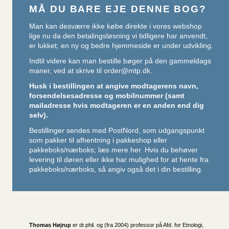
MÅ DU BARE EJE DENNE BOG?
Man kan desværre ikke købe direkte i vores webshop
lige nu da den betalingsløsning vi tidligere har anvendt,
er lukket; en ny og bedre hjemmeside er under udvikling.
Indtil videre kan man bestille bøger på den gammeldags
maner, ved at skrive til
order@mtp.dk
.
Husk i bestillingen at angive modtagerens navn,
forsendelsesadresse og mobilnummer (samt
mailadresse hvis modtageren er en anden end dig
selv).
Bestillinger sendes med PostNord, som udgangspunkt
som pakker til afhentning i pakkeshop eller
pakkeboks/nærboks;
læs mere her
. Hvis du behøver
levering til døren eller ikke har mulighed for at hente fra
pakkeboks/nærboks, så angiv også det i din bestilling.
Thomas Højrup
er dr.phil. og (fra 2004) professor på Afd. for Etnologi,