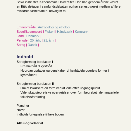
Saxo-instituttet, Københavns Universitet. Han har igennem årene været
en flittig deltager i samfundsdebatten og har senest været medlem af flere
ministres tænketanke, udvalg m.m.
Emneområde |
Antropologi og etnologi
|
Specifikt emneord |
Fiskeri
|
Håndværk
|
Kulturarv
|
Land |
Danmark
|
Periode |
20. årh.
|
21. årh.
|
Sprog |
Dansk
|
Indhold
Skrogform og bordfacon I
Fra havbåd til kystbåd
Hvordan opdager og genskaber vi havbådebyggeriets former i
kystbåden?
Skrogform og bordfacon II
Om at lokalisere en form ved at lede efter udgangspunkt
Videnskabsteoretiske overvejelser over formbegrebet i den materielle
folkelivsforskning
Plancher
Noter
Indholdsfortegnelse til hele bogen
Alle udgivelser af