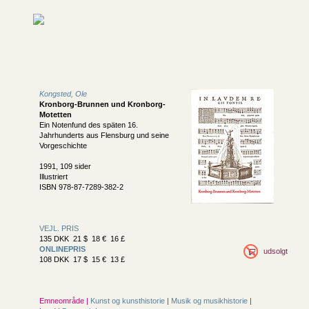
Kongsted, Ole
Kronborg-Brunnen und Kronborg-
Motetten
Ein Notenfund des späten 16.
Jahrhunderts aus Flensburg und seine
Vorgeschichte
1991, 109 sider
Illustriert
ISBN 978-87-7289-382-2
VEJL. PRIS
135 DKK 21 $ 18 € 16 £
ONLINEPRIS
udsolgt
108 DKK 17 $ 15 € 13 £
Emneområde |
Kunst og kunsthistorie
|
Musik og musikhistorie
|