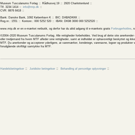
Museum Tusculanums Forlag
Rådhusvej 19
2920 Charlottenlund
Tlf. 3234 1414
info@mtp.dk
CVR: 8876 8418
Bank: Danske Bank, 1092 København K
BIC: DABADKKK
Reg.nr.: 1551
Kontonr.: 000 5252 520
IBAN: DK98 3000 000 5252520
www.mtp.dk er en e-mærket netbutik, og derfor har du altid adgang til e-mærkets gratis
Forbrugerhotline
, 
©2004–2020 Museum Tusculanums Forlag. Alle rettigheder forbeholdes. Ved brug af dette site anerkender og
eller tredjemand fra hvem MTF afleder sine rettigheder, samt at indholdet er ophavsretligt beskyttet og ik
MTF. Du anerkender og accepterer yderligere, at varemærker, kendetegn, varenavne, logoer og produkter v
forudgående skriftligt samtykke fra MTF.
Handelsbetingelser
Juridiske betingelser
Behandling af personlige oplysninger