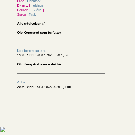
Land |
Danmark
|
By m.v. |
Helsingør
|
Periode |
16. årh.
|
Sprog |
Tysk
|
Alle udgivelser af
Ole Kongsted som forfatter
Kronborgmotetterne
1991, ISBN 978-87-7023-378-1, hft
Ole Kongsted som redaktør
A due
2008, ISBN 978-87-635-0925-1, indb