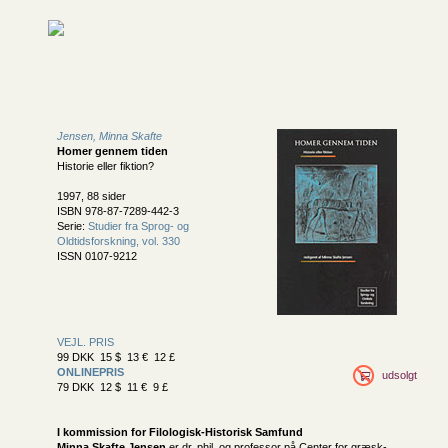
Jensen, Minna Skafte
Homer gennem tiden
Historie eller fiktion?
1997, 88 sider
ISBN 978-87-7289-442-3
Serie:
Studier fra Sprog- og
Oldtidsforskning, vol. 330
ISSN 0107-9212
VEJL. PRIS
99 DKK 15 $ 13 € 12 £
ONLINEPRIS
udsolgt
79 DKK 12 $ 11 € 9 £
I kommission for
Filologisk-Historisk Samfund
Minna Skafte Jensen
er dr. phil. og professor på Center for græsk-