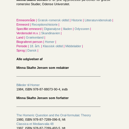
romerske Studier, Odense Universitet.
Emneområde |
Græsk-romersk oldtid
|
Historie
|
Litteraturvidenskab
|
Emneord |
Receptionshistorie
|
Specifikt emneord |
Digtanalyse
|
Iliaden
|
Odysseen
|
Verdensdel m.v. |
Skandinavien
|
Land |
Grækenland
|
Biograferet person |
Homer
|
Periode |
18. årh.
|
Klassisk oldtid
|
Middelalder
|
Sprog |
Dansk
|
Alle udgivelser af
Minna Skafte Jensen som redaktør
Billeder til Homer
1984, ISBN 978-87-88073-90-4, indb
Minna Skafte Jensen som forfatter
The Homeric Question and the Oral-formulaic Theory
1980, ISBN 978-87-7289-096-8, hft
Classica et Mediaevalia 48
1997, ISBN 978-87-7289-493-5, hft