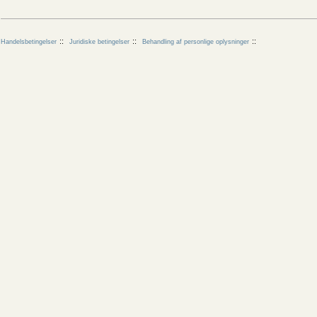
Handelsbetingelser
Juridiske betingelser
Behandling af personlige oplysninger