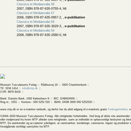
Classica et Mediaevalia 58
2007, ISBN 978-87-635-0755-4, hft
Classica et Mediaevalia 57
2006, ISBN 978-87-635-0957-2, ,
e-publikation
Classica et Mediaevalia 58
2007, ISBN 978-87-635-3029-3, ,
e-publikation
Classica et Mediaevalia 59
2008, ISBN 978-87-635-2580-0, hft
Museum Tusculanums Forlag
Rådhusvej 19
2920 Charlottenlund
Tlf. 3234 1414
info@mtp.dk
CVR: 8876 8418
Bank: Danske Bank, 1092 København K
BIC: DABADKKK
Reg.nr.: 1551
Kontonr.: 000 5252 520
IBAN: DK98 3000 000 5252520
www.mtp.dk er en e-mærket netbutik, og derfor har du altid adgang til e-mærkets gratis
Forbrugerhotline
, 
©2004–2020 Museum Tusculanums Forlag. Alle rettigheder forbeholdes. Ved brug af dette site anerkender og
eller tredjemand fra hvem MTF afleder sine rettigheder, samt at indholdet er ophavsretligt beskyttet og ik
MTF. Du anerkender og accepterer yderligere, at varemærker, kendetegn, varenavne, logoer og produkter v
forudgående skriftligt samtykke fra MTF.