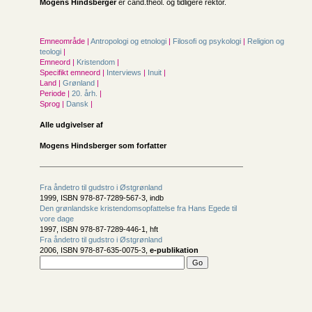
Mogens Hindsberger
er cand.theol. og tidligere rektor.
Emneområde |
Antropologi og etnologi
|
Filosofi og psykologi
|
Religion og
teologi
|
Emneord |
Kristendom
|
Specifikt emneord |
Interviews
|
Inuit
|
Land |
Grønland
|
Periode |
20. årh.
|
Sprog |
Dansk
|
Alle udgivelser af
Mogens Hindsberger som forfatter
Fra åndetro til gudstro i Østgrønland
1999, ISBN 978-87-7289-567-3, indb
Den grønlandske kristendomsopfattelse fra Hans Egede til
vore dage
1997, ISBN 978-87-7289-446-1, hft
Fra åndetro til gudstro i Østgrønland
2006, ISBN 978-87-635-0075-3,
e-publikation