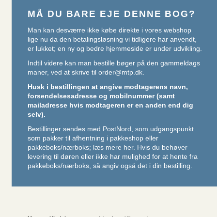
MÅ DU BARE EJE DENNE BOG?
Man kan desværre ikke købe direkte i vores webshop
lige nu da den betalingsløsning vi tidligere har anvendt,
er lukket; en ny og bedre hjemmeside er under udvikling.
Indtil videre kan man bestille bøger på den gammeldags
maner, ved at skrive til
order@mtp.dk
.
Husk i bestillingen at angive modtagerens navn,
forsendelsesadresse og mobilnummer (samt
mailadresse hvis modtageren er en anden end dig
selv).
Bestillinger sendes med PostNord, som udgangspunkt
som pakker til afhentning i pakkeshop eller
pakkeboks/nærboks;
læs mere her
. Hvis du behøver
levering til døren eller ikke har mulighed for at hente fra
pakkeboks/nærboks, så angiv også det i din bestilling.