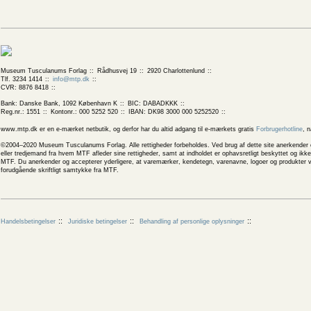
Museum Tusculanums Forlag
Rådhusvej 19
2920 Charlottenlund
Tlf. 3234 1414
info@mtp.dk
CVR: 8876 8418
Bank: Danske Bank, 1092 København K
BIC: DABADKKK
Reg.nr.: 1551
Kontonr.: 000 5252 520
IBAN: DK98 3000 000 5252520
www.mtp.dk er en e-mærket netbutik, og derfor har du altid adgang til e-mærkets gratis
Forbrugerhotline
, 
©2004–2020 Museum Tusculanums Forlag. Alle rettigheder forbeholdes. Ved brug af dette site anerkender og
eller tredjemand fra hvem MTF afleder sine rettigheder, samt at indholdet er ophavsretligt beskyttet og ik
MTF. Du anerkender og accepterer yderligere, at varemærker, kendetegn, varenavne, logoer og produkter v
forudgående skriftligt samtykke fra MTF.
Handelsbetingelser
Juridiske betingelser
Behandling af personlige oplysninger