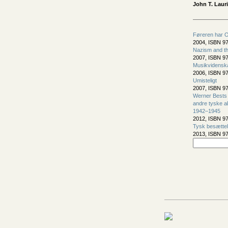
John T. Laur
Føreren har O
2004, ISBN 97
Nazism and th
2007, ISBN 97
Musikvidenska
2006, ISBN 97
Umisteligt
2007, ISBN 97
Werner Bests
andre tyske a
1942–1945
2012, ISBN 97
Tysk besættel
2013, ISBN 97