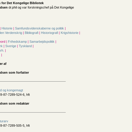
 for
Det Kongelige Bibliotek
idsen
dr.phil og var forskningschef på Det Kongelige
|
Historie
|
Samfunds­videnskaberne og politik
|
en Verdenskrig
|
Bibliografi
|
Historiografi
|
Krigshistorie
|
ord |
Frihedskamp
|
Samarbejdspolitik
|
rk
|
Sverige
|
Tyskland
|
årh.
|
k
|
er af
idsen som forfatter
d og kongemagt
8-87-7289-524-6, hft
idsen som redaktør
turarv
8-87-7289-505-5, hft