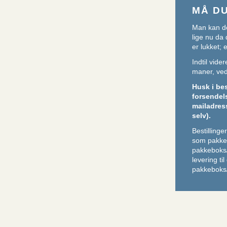
MÅ D
Man kan de
lige nu da 
er lukket;
Indtil vid
maner, ved 
Husk i be
forsendel
mailadres
selv).
Bestilling
som pakker
pakkeboks
levering ti
pakkeboks/