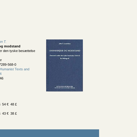
hn T.
og modstand
r den tyske besættelse
er
7289-568-0
Humanist Texts and
24
46
 54 € 48 £
 43 € 38 £