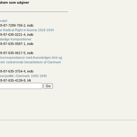
idsen som udgiver
rdet!
8-87-7289-759-2, indb
e Radical Right in Austria 1918-1934
8-87-635-0221-4, indb
belige kompositioner
8-87-635-0587-1, indb
8-87-635-0617-5, indb
 korrespondance med Auswärtiges Amt og
kter vedrørende besættelsen af Danmark
8-87-635-3754-4, indb
sespolitik i Danmark 1940-1945
8-87-635-4139-8, hft