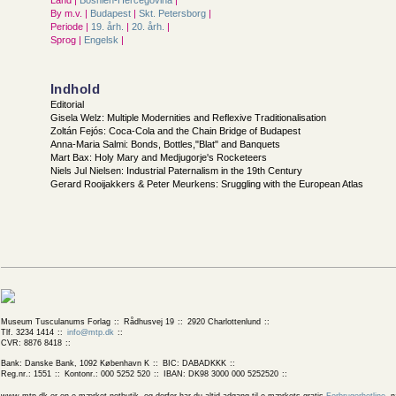
Land |
Bosnien-Hercegovina
|
By m.v. |
Budapest
|
Skt. Petersborg
|
Periode |
19. årh.
|
20. årh.
|
Sprog |
Engelsk
|
Indhold
Editorial
Gisela Welz: Multiple Modernities and Reflexive Traditionalisation
Zoltán Fejós: Coca-Cola and the Chain Bridge of Budapest
Anna-Maria Salmi: Bonds, Bottles,"Blat" and Banquets
Mart Bax: Holy Mary and Medjugorje's Rocketeers
Niels Jul Nielsen: Industrial Paternalism in the 19th Century
Gerard Rooijakkers & Peter Meurkens: Sruggling with the European Atlas
Museum Tusculanums Forlag
Rådhusvej 19
2920 Charlottenlund
Tlf. 3234 1414
info@mtp.dk
CVR: 8876 8418
Bank: Danske Bank, 1092 København K
BIC: DABADKKK
Reg.nr.: 1551
Kontonr.: 000 5252 520
IBAN: DK98 3000 000 5252520