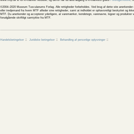
www.mtp.dk er en e-mærket netbutik, og derfor har du altid adgang til e-mærkets gratis
Forbrugerhotline
, 
©2004–2020 Museum Tusculanums Forlag. Alle rettigheder forbeholdes. Ved brug af dette site anerkender og
eller tredjemand fra hvem MTF afleder sine rettigheder, samt at indholdet er ophavsretligt beskyttet og ik
MTF. Du anerkender og accepterer yderligere, at varemærker, kendetegn, varenavne, logoer og produkter v
forudgående skriftligt samtykke fra MTF.
Handelsbetingelser
Juridiske betingelser
Behandling af personlige oplysninger