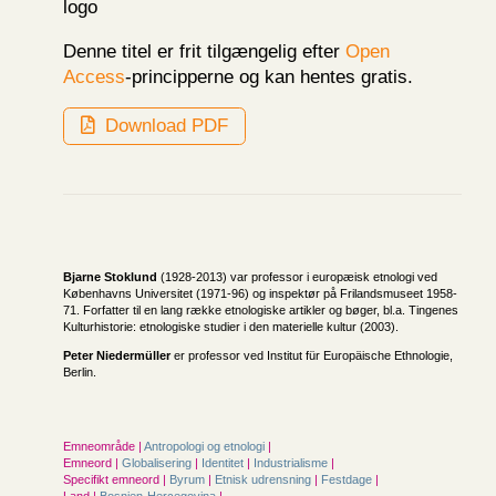
Denne titel er frit tilgængelig efter
Open
Access
-principperne og kan hentes gratis.
Download PDF
Bjarne Stoklund
(1928-2013) var professor i europæisk etnologi ved
Københavns Universitet (1971-96) og inspektør på Frilandsmuseet 1958-
71. Forfatter til en lang række etnologiske artikler og bøger, bl.a. Tingenes
Kulturhistorie: etnologiske studier i den materielle kultur (2003).
Peter Niedermüller
er professor ved Institut für Europäische Ethnologie,
Berlin.
Emneområde |
Antropologi og etnologi
|
Emneord |
Globalisering
|
Identitet
|
Industrialisme
|
Specifikt emneord |
Byrum
|
Etnisk udrensning
|
Festdage
|