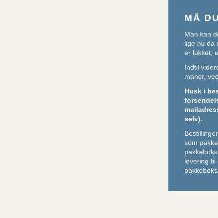
MÅ D
Man kan de
lige nu da 
er lukket;
Indtil vid
maner, ved 
Husk i be
forsendel
mailadres
selv).
Bestilling
som pakker
pakkeboks
levering ti
pakkeboks/