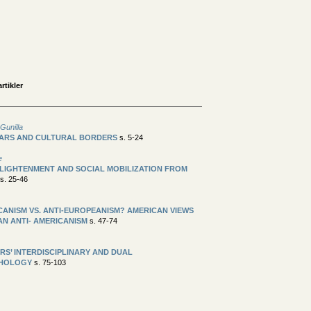
rtikler
Gunilla
WARS AND CULTURAL BORDERS
s. 5-24
e
LIGHTENMENT AND SOCIAL MOBILIZATION FROM
s. 25-46
CANISM VS. ANTI-EUROPEANISM? AMERICAN VIEWS
N ANTI- AMERICANISM
s. 47-74
RS’ INTERDISCIPLINARY AND DUAL
HOLOGY
s. 75-103