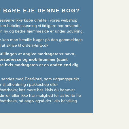
U BARE EJE DENNE BOG?
sværre ikke købe direkte i vores webshop
den betalingsløsning vi tidligere har anvendt,
 en ny og bedre hjemmeside er under udvikling.
ere kan man bestille bøger på den gammeldags
at skrive til
order@mtp.dk
.
stillingen at angive modtagerens navn,
sesadresse og mobilnummer (samt
se hvis modtageren er en anden end dig
er sendes med PostNord, som udgangspunkt
 til afhentning i pakkeshop eller
/nærboks;
læs mere her
. Hvis du behøver
l døren eller ikke har mulighed for at hente fra
nærboks, så angiv også det i din bestilling.