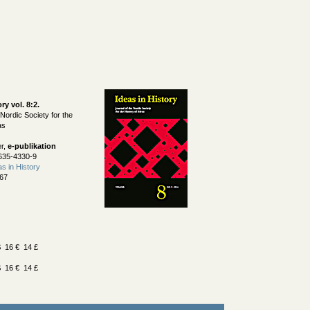
ry vol. 8:2
.
 Nordic Society for the
as
er,
e-publikation
635-4330-9
as in History
67
 16 € 14 £
 16 € 14 £