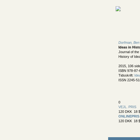
Dorfman, Ben
Ideas in Histo
Journal of the
History of Ide
2015, 106 sid
ISBN 978-87-
Tidsskrift:
Ide
ISSN 2245-51
0
VEJL. PRIS
120 DKK 18 $
ONLINEPRIS
120 DKK 18 $