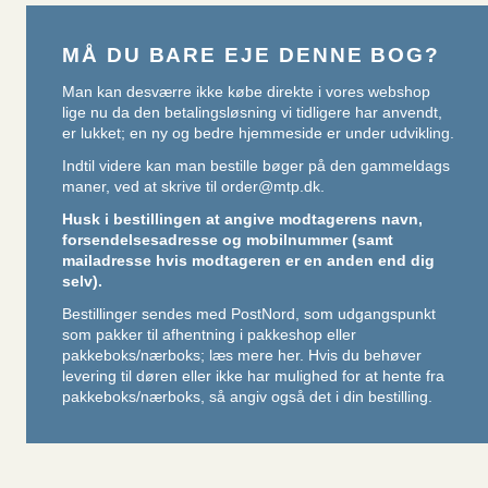
MÅ DU BARE EJE DENNE BOG?
Man kan desværre ikke købe direkte i vores webshop
lige nu da den betalingsløsning vi tidligere har anvendt,
er lukket; en ny og bedre hjemmeside er under udvikling.
Indtil videre kan man bestille bøger på den gammeldags
maner, ved at skrive til
order@mtp.dk
.
Husk i bestillingen at angive modtagerens navn,
forsendelsesadresse og mobilnummer (samt
mailadresse hvis modtageren er en anden end dig
selv).
Bestillinger sendes med PostNord, som udgangspunkt
som pakker til afhentning i pakkeshop eller
pakkeboks/nærboks;
læs mere her
. Hvis du behøver
levering til døren eller ikke har mulighed for at hente fra
pakkeboks/nærboks, så angiv også det i din bestilling.