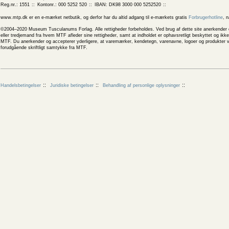
Reg.nr.: 1551
Kontonr.: 000 5252 520
IBAN: DK98 3000 000 5252520
www.mtp.dk er en e-mærket netbutik, og derfor har du altid adgang til e-mærkets gratis
Forbrugerhotline
, 
©2004–2020 Museum Tusculanums Forlag. Alle rettigheder forbeholdes. Ved brug af dette site anerkender og
eller tredjemand fra hvem MTF afleder sine rettigheder, samt at indholdet er ophavsretligt beskyttet og ik
MTF. Du anerkender og accepterer yderligere, at varemærker, kendetegn, varenavne, logoer og produkter v
forudgående skriftligt samtykke fra MTF.
Handelsbetingelser
Juridiske betingelser
Behandling af personlige oplysninger