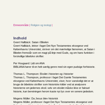
Emneområde |
Religion og teologi
|
Indhold
Geert Hallbäck: Satan i Bibelen
Geert Hallbäck, lektor i faget Det Nye Testamentes eksegese ved
Københavns Universitet, skriver om det mærkelige fænomen, at Satan i
Bibelen fremstår som en magt på linje med Guds, og om hans funktion i
forskellige bibelske skrifter.
Per Hougaard: Lidt om ANA
BIBLIANA hører til en helt særlig genre med sin egen pudsige forhistorie.
Thomas L. Thompson: Eksilet i historien og i historier
Thomas L. Thompson, professor i faget Det Gamle Testamentes
eksegese ved Københavns Universitet, viser, hvor vanskeligt det er at
bruge de bibelske skrifter som historiske kilder ved at analysere
historierne om jødernes eksil. selv om eksilet måske ikke er faktuel
historie, kan beretningen herom kaste nyt lys over en senere jødedom.
Mogens Müller: Da Jesus blev historisk
Mogens Müller, professor i faget Det Nye Testamentes eksegese ved