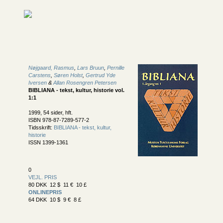
Nøjgaard, Rasmus
,
Lars Bruun
,
Pernille
Carstens
,
Søren Holst
,
Gertrud Yde
Iversen
&
Allan Rosengren Petersen
BIBLIANA - tekst, kultur, historie vol.
1:1
1999, 54 sider, hft.
ISBN 978-87-7289-577-2
Tidsskrift:
BIBLIANA - tekst, kultur,
historie
ISSN 1399-1361
0
VEJL. PRIS
80 DKK 12 $ 11 € 10 £
ONLINEPRIS
64 DKK 10 $ 9 € 8 £