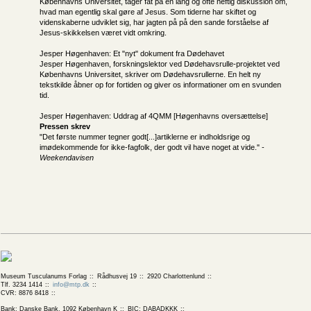
Københavns Universitet, tager fat på en lang og ofte heftig diskussion om,
hvad man egentlig skal gøre af Jesus. Som tiderne har skiftet og
videnskaberne udviklet sig, har jagten på på den sande forståelse af
Jesus-skikkelsen været vidt omkring.
Jesper Høgenhaven: Et "nyt" dokument fra Dødehavet
Jesper Høgenhaven, forskningslektor ved Dødehavsrulle-projektet ved
Københavns Universitet, skriver om Dødehavsrullerne. En helt ny
tekstkilde åbner op for fortiden og giver os informationer om en svunden
tid.
Jesper Høgenhaven: Uddrag af 4QMM [Høgenhavns oversættelse]
Pressen skrev
"Det første nummer tegner godt[...]artiklerne er indholdsrige og
imødekommende for ikke-fagfolk, der godt vil have noget at vide." -
Weekendavisen
Museum Tusculanums Forlag
Rådhusvej 19
2920 Charlottenlund
Tlf. 3234 1414
info@mtp.dk
CVR: 8876 8418
Bank: Danske Bank, 1092 København K
BIC: DABADKKK