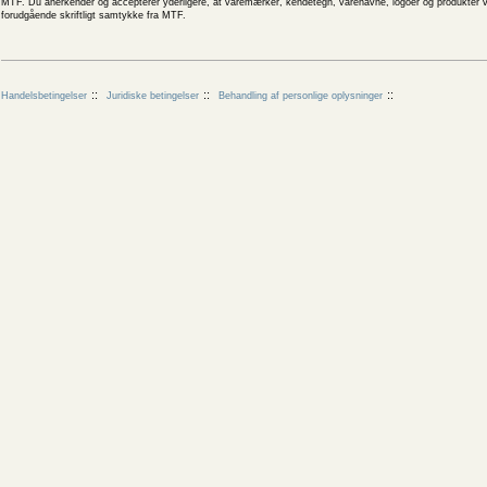
MTF. Du anerkender og accepterer yderligere, at varemærker, kendetegn, varenavne, logoer og produkter v
forudgående skriftligt samtykke fra MTF.
Handelsbetingelser
Juridiske betingelser
Behandling af personlige oplysninger