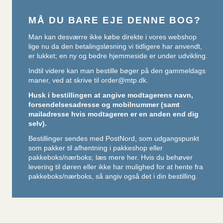
MÅ DU BARE EJE DENNE BOG?
Man kan desværre ikke købe direkte i vores webshop
lige nu da den betalingsløsning vi tidligere har anvendt,
er lukket; en ny og bedre hjemmeside er under udvikling.
Indtil videre kan man bestille bøger på den gammeldags
maner, ved at skrive til
order@mtp.dk
.
Husk i bestillingen at angive modtagerens navn,
forsendelsesadresse og mobilnummer (samt
mailadresse hvis modtageren er en anden end dig
selv).
Bestillinger sendes med PostNord, som udgangspunkt
som pakker til afhentning i pakkeshop eller
pakkeboks/nærboks;
læs mere her
. Hvis du behøver
levering til døren eller ikke har mulighed for at hente fra
pakkeboks/nærboks, så angiv også det i din bestilling.