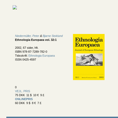
Niedermüller, Peter
&
Bjarne Stoklund
Ethnologia Europaea vol. 32:1
2002, 67 sider, hft.
ISBN 978-87-7289-782-0
Tidsskrift:
Ethnologia Europaea
ISSN 0425-4597
0
VEJL. PRIS
75 DKK 11 $ 10 € 9 £
ONLINEPRIS
60 DKK 9 $ 8 € 7 £