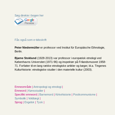
Søg direkte i bogen her
Fås også som e-tidsskrift
Peter Niedermüller
er professor ved Institut für Europäische Ethnologie,
Berlin.
Bjarne Stoklund
(1928-2013) var professor i europæisk etnologi ved
Københavns Universitet (1971-96) og inspektør på Frilandsmuseet 1958-
71. Forfatter til en lang række etnologiske artikler og bøger, bl.a. Tingenes
Kulturhistorie: etnologiske studier i den materielle kultur (2003).
Emneområde |
Antropologi og etnologi
|
Emneord |
Kønsstudier
|
Specifikt emneord |
Barnemord
|
Kirkehistorie
|
Postkommunisme
|
Symbolik
|
Voldtægt
|
Sprog |
Engelsk
|
Tysk
|