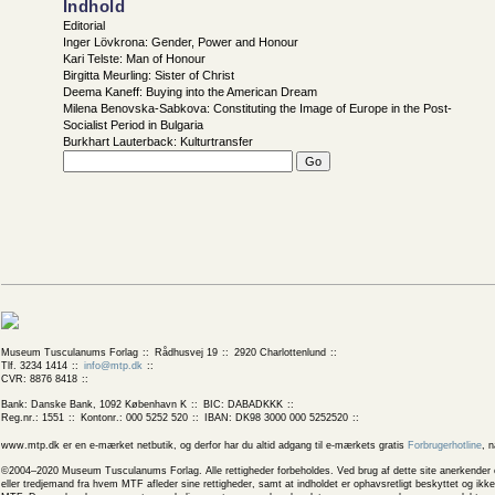
Indhold
Editorial
Inger Lövkrona: Gender, Power and Honour
Kari Telste: Man of Honour
Birgitta Meurling: Sister of Christ
Deema Kaneff: Buying into the American Dream
Milena Benovska-Sabkova: Constituting the Image of Europe in the Post-
Socialist Period in Bulgaria
Burkhart Lauterback: Kulturtransfer
Museum Tusculanums Forlag
Rådhusvej 19
2920 Charlottenlund
Tlf. 3234 1414
info@mtp.dk
CVR: 8876 8418
Bank: Danske Bank, 1092 København K
BIC: DABADKKK
Reg.nr.: 1551
Kontonr.: 000 5252 520
IBAN: DK98 3000 000 5252520
www.mtp.dk er en e-mærket netbutik, og derfor har du altid adgang til e-mærkets gratis
Forbrugerhotline
, 
©2004–2020 Museum Tusculanums Forlag. Alle rettigheder forbeholdes. Ved brug af dette site anerkender og
eller tredjemand fra hvem MTF afleder sine rettigheder, samt at indholdet er ophavsretligt beskyttet og ik