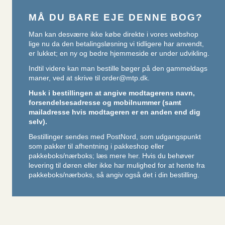
MÅ DU BARE EJE DENNE BOG?
Man kan desværre ikke købe direkte i vores webshop
lige nu da den betalingsløsning vi tidligere har anvendt,
er lukket; en ny og bedre hjemmeside er under udvikling.
Indtil videre kan man bestille bøger på den gammeldags
maner, ved at skrive til
order@mtp.dk
.
Husk i bestillingen at angive modtagerens navn,
forsendelsesadresse og mobilnummer (samt
mailadresse hvis modtageren er en anden end dig
selv).
Bestillinger sendes med PostNord, som udgangspunkt
som pakker til afhentning i pakkeshop eller
pakkeboks/nærboks;
læs mere her
. Hvis du behøver
levering til døren eller ikke har mulighed for at hente fra
pakkeboks/nærboks, så angiv også det i din bestilling.