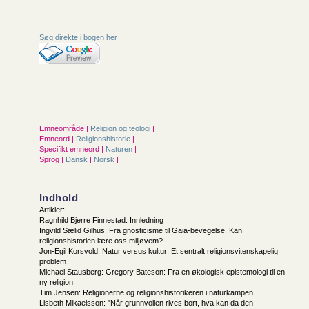
Søg direkte i bogen her
Emneområde |
Religion og teologi
|
Emneord |
Religionshistorie
|
Specifikt emneord |
Naturen
|
Sprog |
Dansk
|
Norsk
|
Indhold
Artikler:
Ragnhild Bjerre Finnestad: Innledning
Ingvild Sælid Gilhus: Fra gnosticisme til Gaia-bevegelse. Kan
religionshistorien lære oss miljøvem?
Jon-Egil Korsvold: Natur versus kultur: Et sentralt religionsvitenskapelig
problem
Michael Stausberg: Gregory Bateson: Fra en økologisk epistemologi til en
ny religion
Tim Jensen: Religionerne og religionshistorikeren i naturkampen
Lisbeth Mikaelsson: "Når grunnvollen rives bort, hva kan da den