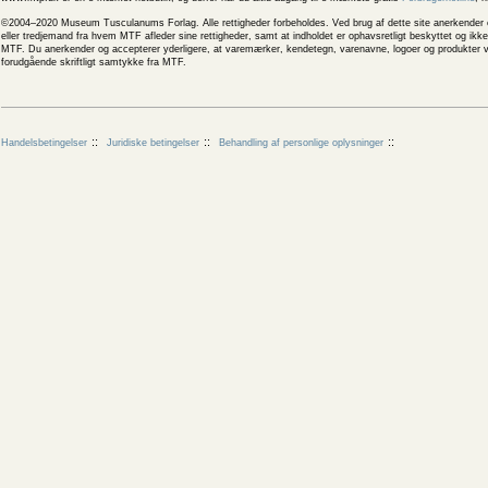
©2004–2020 Museum Tusculanums Forlag. Alle rettigheder forbeholdes. Ved brug af dette site anerkender og
eller tredjemand fra hvem MTF afleder sine rettigheder, samt at indholdet er ophavsretligt beskyttet og ik
MTF. Du anerkender og accepterer yderligere, at varemærker, kendetegn, varenavne, logoer og produkter v
forudgående skriftligt samtykke fra MTF.
Handelsbetingelser
Juridiske betingelser
Behandling af personlige oplysninger