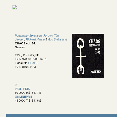
Podemann Sørensen, Jørgen
,
Tim
Jensen
,
Richard Natvig
&
Gro Steinsland
CHAOS vol. 14
.
Naturen
1990, 112 sider, hft.
ISBN 978-87-7289-149-1
Tidsskrift:
CHAOS
ISSN 0108-4453
0
VEJL. PRIS
60 DKK 9 $ 8 € 7 £
ONLINEPRIS
48 DKK 7 $ 6 € 6 £