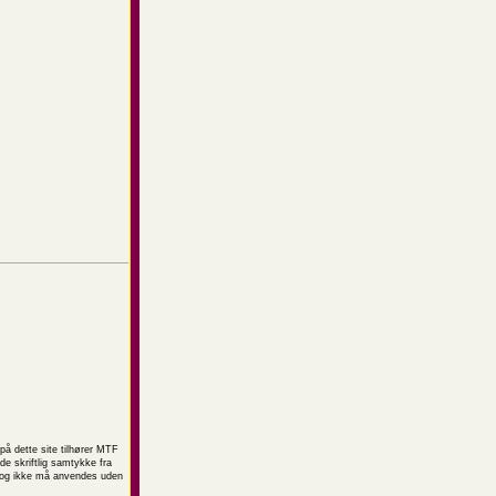
på dette site tilhører MTF
e skriftlig samtykke fra
t og ikke må anvendes uden