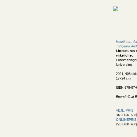
Henriksen, A
Toftgaard And
Litteraturen
virkelighed
Forelæsninge
Universitet
2021, 408 sid
17×24 cm.
ISBN 978-87-
Efterskrift af
VEJL. PRIS
348 DKK 53 $
ONLINEPRIS
278 DKK 43 $