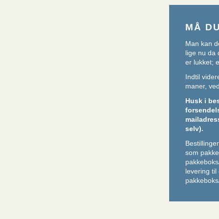
MÅ D
Man kan de
lige nu da 
er lukket;
Indtil vid
maner, ved 
Husk i be
forsendel
mailadres
selv).
Bestilling
som pakker
pakkeboks
levering ti
pakkeboks/