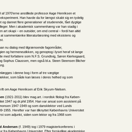
el af 1970’erne anstillede professor Aage Henriksen et
igt eksperiment. Han havde da for længst skabt sig en tydelig
et og dannet flere generationer af studerende, fået dygtige
lleger. Men i akademisk sammenhæng var han stadig i
 art okapi – en outsider, om end central – fordi han altid
å at sammentænke litteraturlæsning med eksistens og
st.
han nu dialog med tilgrænsende fagområder,
ien og hermeneutikken, og genoptog i lyset heraf sit lange
 med forfattere som N.F.S. Grundtvig, Søren Kierkegaard,
og Sophus Claussen, men også bl.a. Steen Steensen Blicher
ng.
mlægges i denne bog i form af tre vægtige
ækker, som både kan læses i deres helhed og som
.
krift om Aage Henriksen af Erik Skyum-Nielsen.
sen
(1921-2011) blev mag.art. i nordisk filologi fra Køben­
tet 1947 og dr.phil 1954. Han var ansat som assistent på
lmonsen 1947-1949 og som dansklektor ved Lunds
49-1955. Herefter var han tilknyttet Københavns Universitet
rst som adjunkt, siden som lektor og fra 1968 som
rd Andersen
(f. 1949) tog i 1979 magisterkonferens i
atur fra Københavns Universitet. Efter forskellige akademiske