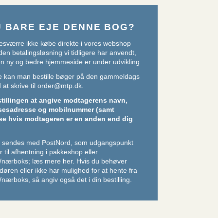
U BARE EJE DENNE BOG?
sværre ikke købe direkte i vores webshop
den betalingsløsning vi tidligere har anvendt,
 en ny og bedre hjemmeside er under udvikling.
ere kan man bestille bøger på den gammeldags
at skrive til
order@mtp.dk
.
stillingen at angive modtagerens navn,
sesadresse og mobilnummer (samt
se hvis modtageren er en anden end dig
er sendes med PostNord, som udgangspunkt
 til afhentning i pakkeshop eller
/nærboks;
læs mere her
. Hvis du behøver
l døren eller ikke har mulighed for at hente fra
nærboks, så angiv også det i din bestilling.