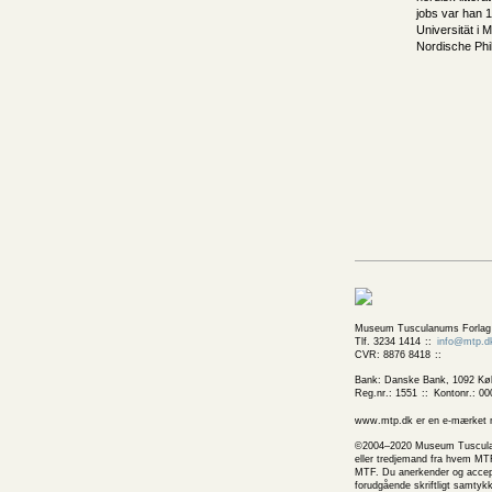
jobs var han 
Universität i 
Nordische Phil
Museum Tusculanums Forlag
Tlf. 3234 1414
info@mtp.d
CVR: 8876 8418
Bank: Danske Bank, 1092 Kø
Reg.nr.: 1551
Kontonr.: 00
www.mtp.dk er en e-mærket net
©2004–2020 Museum Tusculanums
eller tredjemand fra hvem MTF
MTF. Du anerkender og accepte
forudgående skriftligt samtyk