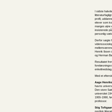
I sidste halvd
litteraturfagl
profil, uddann
elever som ko
manges øjne en
insisterede p
personlig væk
Derfor søgte 
videnssociolog
mellemværende
Henrik Ibsen 
og Herman Ba
Resultatet fre
forelæsningsr
enkeltnedslag
Med et efters
Aage Henrik
havns universi
Den store Sa
universitet 19
1955-1990, fø
professor.
Stig Toftgaa
nordisk litter