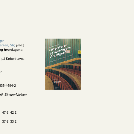
age
ersen, Stig
(red.)
 og hverdagens
r på Københavns
er
635-4694-2
 Erik Skyum-Nielsen
 47 € 42 £
 37 € 33 £