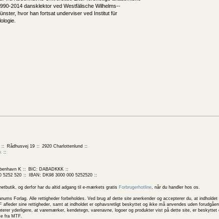
1990-2014 dansklektor ved Westfälische Wilhelms-­
Münster, hvor han fortsat underviser ved Institut für
ologie.
Rådhusvej 19
2920 Charlottenlund
k
benhavn K
BIC: DABADKKK
0 5252 520
IBAN: DK98 3000 000 5252520
butik, og derfor har du altid adgang til e-mærkets gratis
Forbrugerhotline
, når du handler hos os.
 Forlag. Alle rettigheder forbeholdes. Ved brug af dette site anerkender og accepterer du, at indholdet 
 afleder sine rettigheder, samt at indholdet er ophavsretligt beskyttet og ikke må anvendes uden forudgåend
rer yderligere, at varemærker, kendetegn, varenavne, logoer og produkter vist på dette site, er beskytte
ke fra MTF.