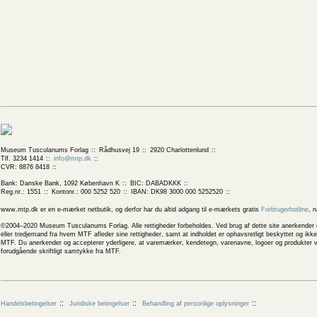
Museum Tusculanums Forlag
Rådhusvej 19
2920 Charlottenlund
Tlf. 3234 1414
info@mtp.dk
CVR: 8876 8418
Bank: Danske Bank, 1092 København K
BIC: DABADKKK
Reg.nr.: 1551
Kontonr.: 000 5252 520
IBAN: DK98 3000 000 5252520
www.mtp.dk er en e-mærket netbutik, og derfor har du altid adgang til e-mærkets gratis
Forbrugerhotline
, 
©2004–2020 Museum Tusculanums Forlag. Alle rettigheder forbeholdes. Ved brug af dette site anerkender og
eller tredjemand fra hvem MTF afleder sine rettigheder, samt at indholdet er ophavsretligt beskyttet og ik
MTF. Du anerkender og accepterer yderligere, at varemærker, kendetegn, varenavne, logoer og produkter v
forudgående skriftligt samtykke fra MTF.
Handelsbetingelser
Juridiske betingelser
Behandling af personlige oplysninger