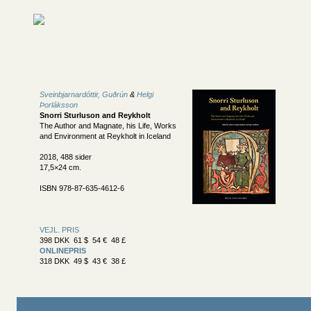
Sveinbjarnardóttir, Guðrún
&
Helgi
Þorláksson
Snorri Sturluson and Reykholt
The Author and Magnate, his Life, Works
and Environment at Reykholt in Iceland
2018, 488 sider
17,5×24 cm.
ISBN 978-87-635-4612-6
VEJL. PRIS
398 DKK 61 $ 54 € 48 £
ONLINEPRIS
318 DKK 49 $ 43 € 38 £