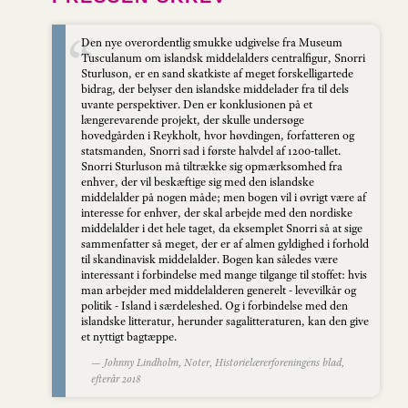
Den nye overordentlig smukke udgivelse fra Museum
Tusculanum om islandsk middelalders centralfigur, Snorri
Sturluson, er en sand skatkiste af meget forskelligartede
bidrag, der belyser den islandske middelader fra til dels
uvante perspektiver. Den er konklusionen på et
længerevarende projekt, der skulle undersøge
hovedgården i Reykholt, hvor høvdingen, forfatteren og
statsmanden, Snorri sad i første halvdel af 1200-tallet.
Snorri Sturluson må tiltrække sig opmærksomhed fra
enhver, der vil beskæftige sig med den islandske
middelalder på nogen måde; men bogen vil i øvrigt være af
interesse for enhver, der skal arbejde med den nordiske
middelalder i det hele taget, da eksemplet Snorri så at sige
sammenfatter så meget, der er af almen gyldighed i forhold
til skandinavisk middelalder. Bogen kan således være
interessant i forbindelse med mange tilgange til stoffet: hvis
man arbejder med middelalderen generelt - levevilkår og
politik - Island i særdeleshed. Og i forbindelse med den
islandske litteratur, herunder sagalitteraturen, kan den give
et nyttigt bagtæppe.
— Johnny Lindholm, Noter, Historielærerforeningens blad,
efterår 2018