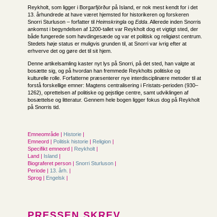
Reykholt, som ligger i Borgarfjörður på Island, er nok mest kendt for i det
13. århundrede at have været hjemsted for historikeren og forskeren
Snorri Sturluson – forfatter til
Heimskringla
og
Edda
. Allerede inden Snorris
ankomst i begyndelsen af 1200-tallet var Reykholt dog et vigtigt sted, der
både fungerede som høvdingesæde og var et politisk og religiøst centrum.
Stedets høje status er muligvis grunden til, at Snorri var ivrig efter at
erhverve det og gøre det til sit hjem.
Denne artikelsamling kaster nyt lys på Snorri, på det sted, han valgte at
bosætte sig, og på hvordan han fremmede Reykholts politiske og
kulturelle rolle. Forfatterne præsenterer nye interdisciplinære metoder til at
forstå forskellige emner: Magtens centralisering i Fristats-perioden (930–
1262), oprettelsen af politiske og gejstlige centre, samt udviklingen af
bosættelse og litteratur. Gennem hele bogen ligger fokus dog på Reykholt
på Snorris tid.
Emneområde |
Historie
|
Emneord |
Politisk historie
|
Religion
|
Specifikt emneord |
Reykholt
|
Land |
Island
|
Biograferet person |
Snorri Sturluson
|
Periode |
13. årh.
|
Sprog |
Engelsk
|
PRESSEN SKREV