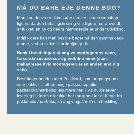
MÅ DU BARE EJE DENNE BOG?
Man kan desværre ikke købe direkte i vores webshop
lige nu da den betalingsløsning vi tidligere har anvendt,
er lukket; en ny og bedre hjemmeside er under udvikling.
Indtil videre kan man bestille bøger på den gammeldags
maner, ved at skrive til
order@mtp.dk
.
Husk i bestillingen at angive modtagerens navn,
forsendelsesadresse og mobilnummer (samt
mailadresse hvis modtageren er en anden end dig
selv).
Bestillinger sendes med PostNord, som udgangspunkt
som pakker til afhentning i pakkeshop eller
pakkeboks/nærboks;
læs mere her
. Hvis du behøver
levering til døren eller ikke har mulighed for at hente fra
pakkeboks/nærboks, så angiv også det i din bestilling.