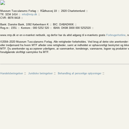
Museum Tusculanums Forlag
Rådhusvej 19
2920 Charlottenlund
Tlf. 3234 1414
info@mtp.dk
CVR: 8876 8418
Bank: Danske Bank, 1092 København K
BIC: DABADKKK
Reg.nr.: 1551
Kontonr.: 000 5252 520
IBAN: DK98 3000 000 5252520
www.mtp.dk er en e-mærket netbutik, og derfor har du altid adgang til e-mærkets gratis
Forbrugerhotline
, 
©2004–2020 Museum Tusculanums Forlag. Alle rettigheder forbeholdes. Ved brug af dette site anerkender og
eller tredjemand fra hvem MTF afleder sine rettigheder, samt at indholdet er ophavsretligt beskyttet og ik
MTF. Du anerkender og accepterer yderligere, at varemærker, kendetegn, varenavne, logoer og produkter v
forudgående skriftligt samtykke fra MTF.
Handelsbetingelser
Juridiske betingelser
Behandling af personlige oplysninger