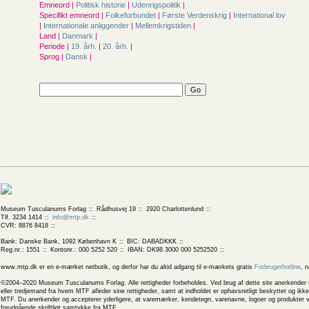
Emneord |
Politisk historie
|
Udenrigspolitik
|
Specifikt emneord |
Folkeforbundet
|
Første Verdenskrig
|
International lov
|
Internationale anliggender
|
Mellemkrigstiden
|
Land |
Danmark
|
Periode |
19. årh.
|
20. årh.
|
Sprog |
Dansk
|
Museum Tusculanums Forlag
Rådhusvej 19
2920 Charlottenlund
Tlf. 3234 1414
info@mtp.dk
CVR: 8876 8418
Bank: Danske Bank, 1092 København K
BIC: DABADKKK
Reg.nr.: 1551
Kontonr.: 000 5252 520
IBAN: DK98 3000 000 5252520
www.mtp.dk er en e-mærket netbutik, og derfor har du altid adgang til e-mærkets gratis
Forbrugerhotline
, 
©2004–2020 Museum Tusculanums Forlag. Alle rettigheder forbeholdes. Ved brug af dette site anerkender og
eller tredjemand fra hvem MTF afleder sine rettigheder, samt at indholdet er ophavsretligt beskyttet og ik
MTF. Du anerkender og accepterer yderligere, at varemærker, kendetegn, varenavne, logoer og produkter v
forudgående skriftligt samtykke fra MTF.