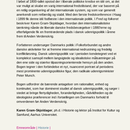
I løbet af 1800-tallet opstod der i liberale politiske kredse en idé om, at det
var muligt at skabe en varig international fredstilstand, der var baseret på
en retlig organisering af det internationale system, og som var generelt
anerkendt som retfærdig og stabil. Med den første fredskonference i Haag
i 1899 fik denne idé fodfæste i den internationale politik. I
Fred og folkeret
beskriver Karen Gram-Skjoldager, hvordan den internationalistiske
tænkning nåede de liberale danske fredsbevægelser i 1880’erne og
efterfølgende fik en fremtrædende plads i dansk udenrigspolitik i årene
frem til Anden Verdenskrig.
Forfatteren undersøger Danmarks politik i Folkeforbundet og andre
danske aktiviteter for at fremme international nedrustning og fredelig
konfliktløsning. Dansk udenrigspolitik var i perioden kendetegnet ved et
komplekst samspil mellem langsigtede og idealistiske målsætninger på
den ene side og stærke tilpasningsorienterede hensyn på den anden.
Bogen tegner i den forbindelse et nyt, nuanceret portræt af periodens
mest prominente udenrigspolitiske figur, den radikale udenrigsminister
Peter Munch.
Bogen udfordrer de bærende antagelser om rationalitet, enhed og
kontinuitet, som har domineret studiet af dansk udenrigspolitik, og søger i
stedet at bringe flertydigheden, foranderligheden, rådvildheden og de
ideologiske præferencer ind i fortællingen om Danmarks forhold til
omverdenen før Anden Verdenskrig.
Karen Gram-Skjoldager
, ph.d. i Historie og lektor på Institut for Kultur og
Samfund, Aarhus Universitet.
Emneområde |
Historie
|