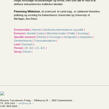
meget forskellige forudsætninger og formål, men som alle er med til at
definere indvandrernes kollektive identitet.
Flemming Mikkelsen
, dr.scient.pol. et cand.mag., er uddannet historiker,
politolog og sociolog fra Københavns Universitet og University of
Michigan, Ann Arbor.
Emneområde |
Historie
|
Samfunds­videnskaberne og politik
|
Emneord |
Identitet
|
Islam
|
Minoritetsstudier
|
Politik
|
Sociologi
|
Specifikt emneord |
Etnicitet
|
Foreninger
|
Immigration
|
Integration
|
Samtidshistorie
|
Transnationalisme
|
Land |
Danmark
|
Periode |
20. årh.
|
21. årh.
|
Sprog |
Dansk
|
Museum Tusculanums Forlag
Rådhusvej 19
2920 Charlottenlund
Tlf. 3234 1414
info@mtp.dk
CVR: 8876 8418