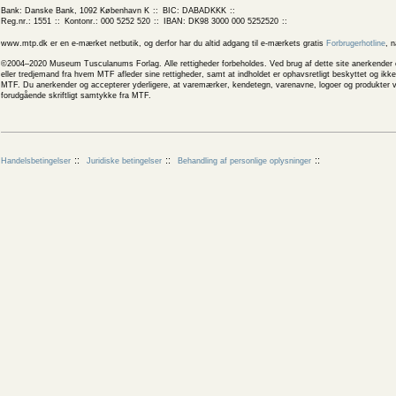
Bank: Danske Bank, 1092 København K
BIC: DABADKKK
Reg.nr.: 1551
Kontonr.: 000 5252 520
IBAN: DK98 3000 000 5252520
www.mtp.dk er en e-mærket netbutik, og derfor har du altid adgang til e-mærkets gratis
Forbrugerhotline
, 
©2004–2020 Museum Tusculanums Forlag. Alle rettigheder forbeholdes. Ved brug af dette site anerkender og
eller tredjemand fra hvem MTF afleder sine rettigheder, samt at indholdet er ophavsretligt beskyttet og ik
MTF. Du anerkender og accepterer yderligere, at varemærker, kendetegn, varenavne, logoer og produkter v
forudgående skriftligt samtykke fra MTF.
Handelsbetingelser
Juridiske betingelser
Behandling af personlige oplysninger