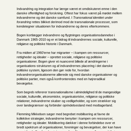
Indvandring og integration har længe været et omdiskuteret emne i den
danske offentlighed og forskning. Oftest har fokus været på mødet mellem
indvandrerne og det danske samfund. I
Transnational identitet under
forandring
rettes blikket derimod mod de transnationale processer, som
kendetegner situationen for indvandrerne og deres efterkommere.
Bogen kortlægger indvandrere og flygtninges organisationsdannelse i
Danmark 1965-2010 og er et bidrag til indvandrernes sociale, kulturelle,
religiøse og politiske historie i Danmark.
Fra midten af 1960’erne har migranter – i kampen om ressourcer,
rettigheder og idealer – oprettet sociale, religiøse og politiske
organisationer. Bogen giver et nuanceret billede af ændringerne i
organisations-strukturen og af indvandrernes placering i det danske
politiske system, ligesom den gør rede for, hvordan
indvandrerorganisationerne allierede sig med danske organisationer og
politiske partier, men også konfronteredes med en højreradikal
bevægelse.
Som begreb refererer transnationalisme i almindelighed til de mangesidige
sociale, kulturelle, økonomiske, organisatoriske, religiøse og politiske
relationer, indvandrerne skaber og vedligeholder, og som strækker sig
over landegrænser og forbinder oprindelsesland med modtagerland.
Flemming Mikkelsen søger med begrebet mobilisering at favne de
kollektive strategier, indvandrerne benytter i kampen om ressourcer,
rettigheder og idealer. Mobilisering dækker i denne forbindelse over et
bredt spektrum af organisationer, foreninger og bevægelser, der kan have