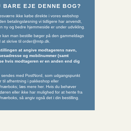
U BARE EJE DENNE BOG?
sværre ikke købe direkte i vores webshop
den betalingsløsning vi tidligere har anvendt,
 en ny og bedre hjemmeside er under udvikling.
ere kan man bestille bøger på den gammeldags
at skrive til
order@mtp.dk
.
stillingen at angive modtagerens navn,
sesadresse og mobilnummer (samt
se hvis modtageren er en anden end dig
er sendes med PostNord, som udgangspunkt
 til afhentning i pakkeshop eller
/nærboks;
læs mere her
. Hvis du behøver
l døren eller ikke har mulighed for at hente fra
nærboks, så angiv også det i din bestilling.