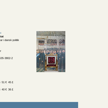
s
tat
r i dansk politik
er
635-3802-2
 51 € 45 £
 40 € 36 £