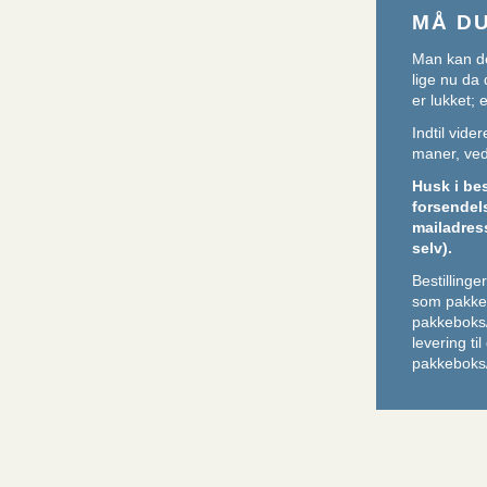
MÅ D
Man kan de
lige nu da 
er lukket;
Indtil vid
maner, ved 
Husk i be
forsendel
mailadres
selv).
Bestilling
som pakker
pakkeboks
levering ti
pakkeboks/