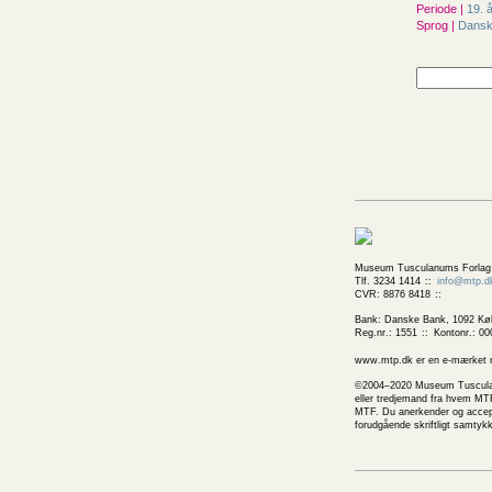
Periode |
19. 
Sprog |
Dans
Museum Tusculanums Forlag
Tlf. 3234 1414
info@mtp.d
CVR: 8876 8418
Bank: Danske Bank, 1092 Kø
Reg.nr.: 1551
Kontonr.: 00
www.mtp.dk er en e-mærket net
©2004–2020 Museum Tusculanums
eller tredjemand fra hvem MTF
MTF. Du anerkender og accepte
forudgående skriftligt samtyk