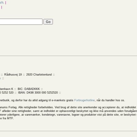
årh.
|
k
|
Rådhusvej 19
2920 Charlottenlund
k
benhavn K
BIC: DABADKKK
0 5252 520
IBAN: DK98 3000 000 5252520
butik, og derfor har du altid adgang til e-mærkets gratis
Forbrugerhotline
, når du handler hos os.
 Forlag. Alle rettigheder forbeholdes. Ved brug af dette site anerkender og accepterer du, at indholdet 
 afleder sine rettigheder, samt at indholdet er ophavsretligt beskyttet og ikke må anvendes uden forudgåend
rer yderligere, at varemærker, kendetegn, varenavne, logoer og produkter vist på dette site, er beskytte
ke fra MTF.