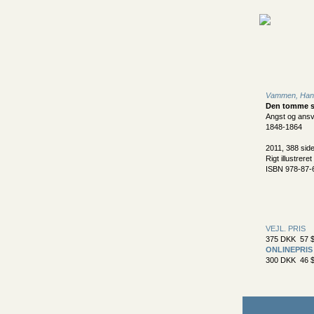
Vammen, Han
Den tomme s
Angst og ansva
1848-1864
2011, 388 sid
Rigt illustreret
ISBN 978-87-
VEJL. PRIS
375 DKK 57 $
ONLINEPRIS
300 DKK 46 $