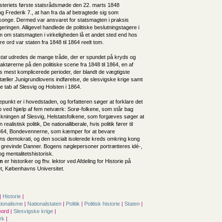
steriets første statsrådsmøde den 22. marts 1848
 Frederik 7., at han fra da af betragtede sig som
 konge. Dermed var ansvaret for statsmagten i praksis
eringen. Alligevel handlede de politiske beslutningstagere i
om om statsmagten i virkeligheden lå et andet sted end hos
 ord var staten fra 1848 til 1864 reelt tom.
tat
udredes de mange tråde, der er spundet på kryds og
ktørerne på den politiske scene fra 1848 til 1864, en af
es mest komplicerede perioder, der blandt de vægtigste
tæller Junigrundlovens indførelse, de slesvigske krige samt
e tab af Slesvig og Holsten i 1864.
unkt er i hovedstaden, og forfatteren søger at forklare det
øb ved hjælp af fem netværk: Sorø-folkene, som står bag
kningen af Slesvig, Helstatsfolkene, som forgæves søger at
ealistisk politik, De nationalliberale, hvis politik fører til
864, Bondevennerne, som kæmper for at bevare
ns demokrati, og den socialt isolerede kreds omkring kong
g grevinde Danner. Bogens nøglepersoner portrætteres idé-,
g mentalitetshistorisk.
n
er historiker og fhv. lektor ved Afdeling for Historie på
et, Københavns Universitet.
|
Historie
|
tionalisme
|
Nationalstaten
|
Politik
|
Politisk historie
|
Staten
|
ord |
Slesvigske krige
|
rk
|