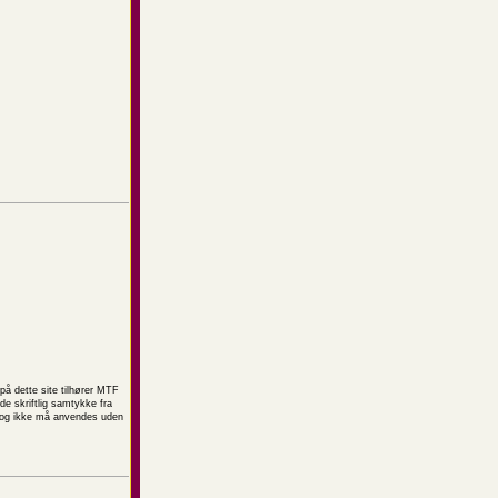
på dette site tilhører MTF
e skriftlig samtykke fra
t og ikke må anvendes uden