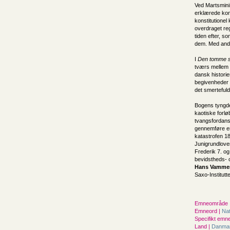
Ved Martsmini
erklærede kong
konstitutionel
overdraget reg
tiden efter, s
dem. Med andre
I
Den tomme s
tværs mellem a
dansk histori
begivenheder 
det smertefuld
Bogens tyngdep
kaotiske forl
tvangsfordans
gennemføre en r
katastrofen 1
Junigrundlove
Frederik 7. o
bevidstheds- o
Hans Vamme
Saxo-Institutt
Emneområde 
Emneord |
Na
Specifikt emne
Land |
Danma