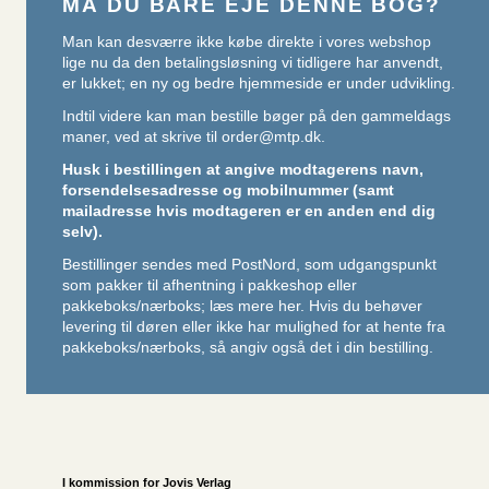
MÅ DU BARE EJE DENNE BOG?
Man kan desværre ikke købe direkte i vores webshop
lige nu da den betalingsløsning vi tidligere har anvendt,
er lukket; en ny og bedre hjemmeside er under udvikling.
Indtil videre kan man bestille bøger på den gammeldags
maner, ved at skrive til
order@mtp.dk
.
Husk i bestillingen at angive modtagerens navn,
forsendelsesadresse og mobilnummer (samt
mailadresse hvis modtageren er en anden end dig
selv).
Bestillinger sendes med PostNord, som udgangspunkt
som pakker til afhentning i pakkeshop eller
pakkeboks/nærboks;
læs mere her
. Hvis du behøver
levering til døren eller ikke har mulighed for at hente fra
pakkeboks/nærboks, så angiv også det i din bestilling.
I kommission for
Jovis Verlag