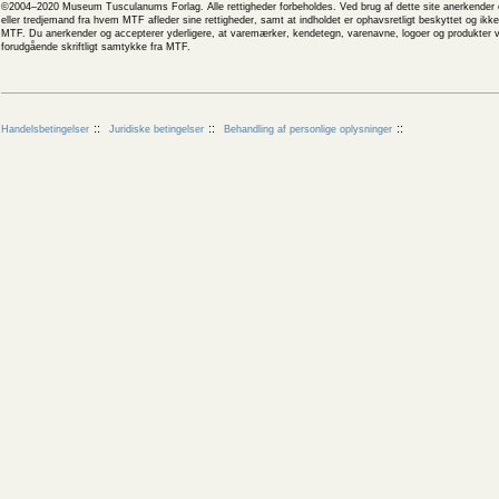
©2004–2020 Museum Tusculanums Forlag. Alle rettigheder forbeholdes. Ved brug af dette site anerkender og
eller tredjemand fra hvem MTF afleder sine rettigheder, samt at indholdet er ophavsretligt beskyttet og ik
MTF. Du anerkender og accepterer yderligere, at varemærker, kendetegn, varenavne, logoer og produkter v
forudgående skriftligt samtykke fra MTF.
Handelsbetingelser
Juridiske betingelser
Behandling af personlige oplysninger