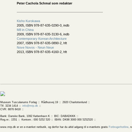
Peter Cachola Schmal som redaktør
Kisho Kurokawa
2005, ISBN 978-87-635-0290-0, indb
M8 in China
2009, ISBN 978-87-635-3130-6, indb
Contemporary Korean Architecture
2007, ISBN 978-87-635-0890-2, hft
Nove Novos - Neun Neue
2013, ISBN 978-87-635-4160-2, hft
Museum Tusculanums Forlag
Rådhusvej 19
2920 Charlottenlund
Tlf. 3234 1414
info@mtp.dk
CVR: 8876 8418
Bank: Danske Bank, 1092 København K
BIC: DABADKKK
Reg.nr.: 1551
Kontonr.: 000 5252 520
IBAN: DK98 3000 000 5252520
www.mtp.dk er en e-mærket netbutik, og derfor har du altid adgang til e-mærkets gratis
Forbrugerhotline
, 