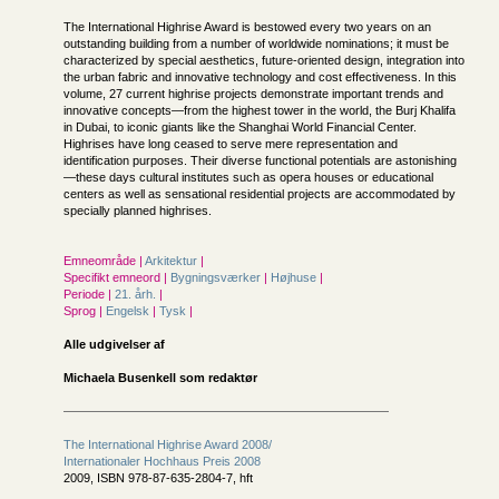
The International Highrise Award is bestowed every two years on an
outstanding building from a number of worldwide nominations; it must be
characterized by special aesthetics, future-oriented design, integration into
the urban fabric and innovative technology and cost effectiveness. In this
volume, 27 current highrise projects demonstrate important trends and
innovative concepts—from the highest tower in the world, the Burj Khalifa
in Dubai, to iconic giants like the Shanghai World Financial Center.
Highrises have long ceased to serve mere representation and
identification purposes. Their diverse functional potentials are astonishing
—these days cultural institutes such as opera houses or educational
centers as well as sensational residential projects are accommodated by
specially planned highrises.
Emneområde |
Arkitektur
|
Specifikt emneord |
Bygningsværker
|
Højhuse
|
Periode |
21. årh.
|
Sprog |
Engelsk
|
Tysk
|
Alle udgivelser af
Michaela Busenkell som redaktør
The International Highrise Award 2008/
Internationaler Hochhaus Preis 2008
2009, ISBN 978-87-635-2804-7, hft