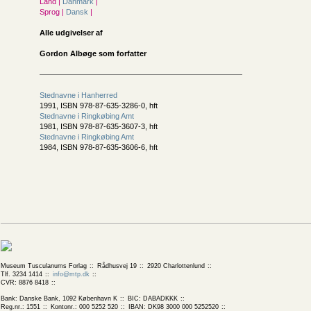
Land |
Danmark
|
Sprog |
Dansk
|
Alle udgivelser af
Gordon Albøge som forfatter
Stednavne i Hanherred
1991, ISBN 978-87-635-3286-0, hft
Stednavne i Ringkøbing Amt
1981, ISBN 978-87-635-3607-3, hft
Stednavne i Ringkøbing Amt
1984, ISBN 978-87-635-3606-6, hft
Museum Tusculanums Forlag
Rådhusvej 19
2920 Charlottenlund
Tlf. 3234 1414
info@mtp.dk
CVR: 8876 8418
Bank: Danske Bank, 1092 København K
BIC: DABADKKK
Reg.nr.: 1551
Kontonr.: 000 5252 520
IBAN: DK98 3000 000 5252520