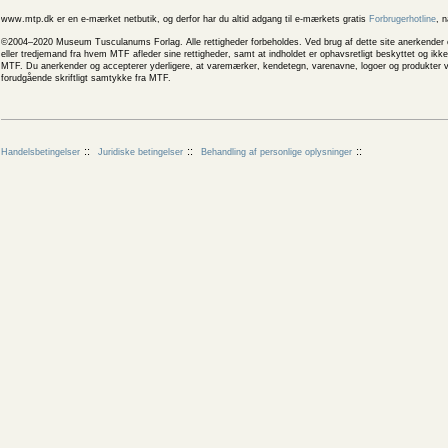
www.mtp.dk er en e-mærket netbutik, og derfor har du altid adgang til e-mærkets gratis
Forbrugerhotline
, 
©2004–2020 Museum Tusculanums Forlag. Alle rettigheder forbeholdes. Ved brug af dette site anerkender og
eller tredjemand fra hvem MTF afleder sine rettigheder, samt at indholdet er ophavsretligt beskyttet og ik
MTF. Du anerkender og accepterer yderligere, at varemærker, kendetegn, varenavne, logoer og produkter v
forudgående skriftligt samtykke fra MTF.
Handelsbetingelser
Juridiske betingelser
Behandling af personlige oplysninger