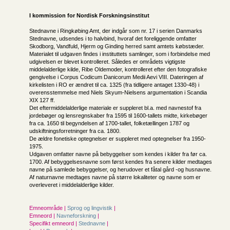
I kommission for
Nordisk Forskningsinstitut
Stednavne i Ringkøbing Amt, der indgår som nr. 17 i serien Danmarks
Stednavne, udsendes i to halvbind, hvoraf det foreliggende omfatter
Skodborg, Vandfuld, Hjerm og Ginding herred samt amtets købstæder.
Materialet til udgaven findes i instituttets samlinger, som i forbindelse med
udgivelsen er blevet kontrolleret. Således er områdets vigtigste
middelalderlige kilde, Ribe Oldemoder, kontrolleret efter den fotografiske
gengivelse i Corpus Codicum Danicorum Medii Aevi VIII. Dateringen af
kirkelisten i RO er ændret til ca. 1325 (fra tidligere antaget 1330-48) i
overensstemmelse med Niels Skyum-Nielsens argumentation i Scandia
XIX 127 ff.
Det eftermiddelalderlige materiale er suppleret bl.a. med navnestof fra
jordebøger og lensregnskaber fra 1595 til 1600-tallets midte, kirkebøger
fra ca. 1650 til begyndelsen af 1700-tallet, folketællingen 1787 og
udskiftningsforretninger fra ca. 1800.
De ældre fonetiske optegnelser er suppleret med optegnelser fra 1950-
1975.
Udgaven omfatter navne på bebyggelser som kendes i kilder fra før ca.
1700. Af bebyggelsesnavne som først kendes fra senere kilder medtages
navne på samlede bebyggelser, og herudover et fåtal gård -og husnavne.
Af naturnavne medtages navne på større lokaliteter og navne som er
overleveret i middelalderlige kilder.
Emneområde |
Sprog og lingvistik
|
Emneord |
Navneforskning
|
Specifikt emneord |
Stednavne
|