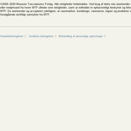
©2004–2020 Museum Tusculanums Forlag. Alle rettigheder forbeholdes. Ved brug af dette site anerkender og
eller tredjemand fra hvem MTF afleder sine rettigheder, samt at indholdet er ophavsretligt beskyttet og ik
MTF. Du anerkender og accepterer yderligere, at varemærker, kendetegn, varenavne, logoer og produkter v
forudgående skriftligt samtykke fra MTF.
Handelsbetingelser
Juridiske betingelser
Behandling af personlige oplysninger