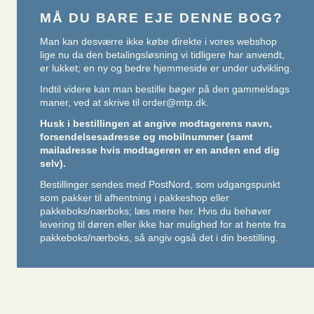
MÅ DU BARE EJE DENNE BOG?
Man kan desværre ikke købe direkte i vores webshop
lige nu da den betalingsløsning vi tidligere har anvendt,
er lukket; en ny og bedre hjemmeside er under udvikling.
Indtil videre kan man bestille bøger på den gammeldags
maner, ved at skrive til
order@mtp.dk
.
Husk i bestillingen at angive modtagerens navn,
forsendelsesadresse og mobilnummer (samt
mailadresse hvis modtageren er en anden end dig
selv).
Bestillinger sendes med PostNord, som udgangspunkt
som pakker til afhentning i pakkeshop eller
pakkeboks/nærboks;
læs mere her
. Hvis du behøver
levering til døren eller ikke har mulighed for at hente fra
pakkeboks/nærboks, så angiv også det i din bestilling.