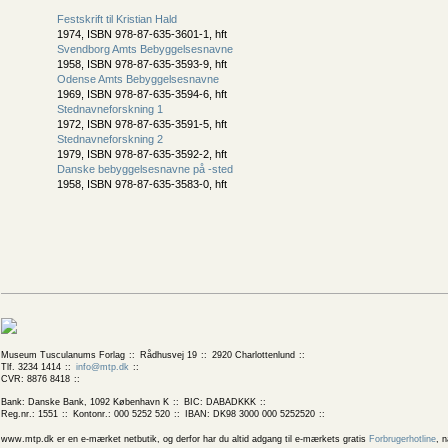
Festskrift til Kristian Hald
1974, ISBN 978-87-635-3601-1, hft
Svendborg Amts Bebyggelsesnavne
1958, ISBN 978-87-635-3593-9, hft
Odense Amts Bebyggelsesnavne
1969, ISBN 978-87-635-3594-6, hft
Stednavneforskning 1
1972, ISBN 978-87-635-3591-5, hft
Stednavneforskning 2
1979, ISBN 978-87-635-3592-2, hft
Danske bebyggelsesnavne på -sted
1958, ISBN 978-87-635-3583-0, hft
Museum Tusculanums Forlag
Rådhusvej 19
2920 Charlottenlund
Tlf. 3234 1414
info@mtp.dk
CVR: 8876 8418
Bank: Danske Bank, 1092 København K
BIC: DABADKKK
Reg.nr.: 1551
Kontonr.: 000 5252 520
IBAN: DK98 3000 000 5252520
www.mtp.dk er en e-mærket netbutik, og derfor har du altid adgang til e-mærkets gratis
Forbrugerhotline
, 