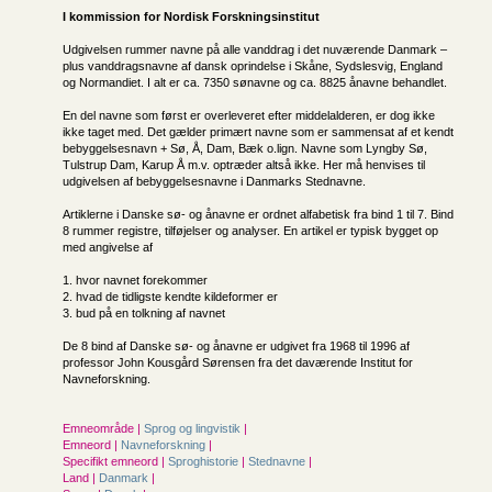
I kommission for
Nordisk Forskningsinstitut
Udgivelsen rummer navne på alle vanddrag i det nuværende Danmark –
plus vanddragsnavne af dansk oprindelse i Skåne, Sydslesvig, England
og Normandiet. I alt er ca. 7350 sønavne og ca. 8825 ånavne behandlet.
En del navne som først er overleveret efter middelalderen, er dog ikke
ikke taget med. Det gælder primært navne som er sammensat af et kendt
bebyggelsesnavn + Sø, Å, Dam, Bæk o.lign. Navne som Lyngby Sø,
Tulstrup Dam, Karup Å m.v. optræder altså ikke. Her må henvises til
udgivelsen af bebyggelsesnavne i Danmarks Stednavne.
Artiklerne i Danske sø- og ånavne er ordnet alfabetisk fra bind 1 til 7. Bind
8 rummer registre, tilføjelser og analyser. En artikel er typisk bygget op
med angivelse af
1. hvor navnet forekommer
2. hvad de tidligste kendte kildeformer er
3. bud på en tolkning af navnet
De 8 bind af Danske sø- og ånavne er udgivet fra 1968 til 1996 af
professor John Kousgård Sørensen fra det daværende Institut for
Navneforskning.
Emneområde |
Sprog og lingvistik
|
Emneord |
Navneforskning
|
Specifikt emneord |
Sproghistorie
|
Stednavne
|
Land |
Danmark
|