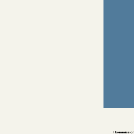
MÅ D
Man kan de
lige nu da 
er lukket;
Indtil vid
maner, ved 
Husk i be
forsendel
mailadres
selv).
Bestilling
som pakker
pakkeboks
levering ti
pakkeboks/
I kommission