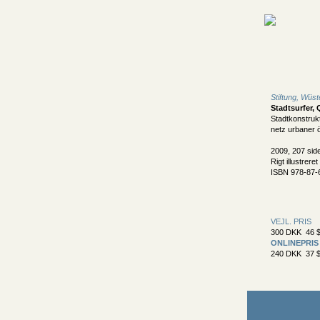
Stiftung, Wüst
Stadtsurfer,
Stadtkonstruk
netz urbaner ö
2009, 207 sid
Rigt illustreret
ISBN 978-87-
VEJL. PRIS
300 DKK 46 $
ONLINEPRIS
240 DKK 37 $