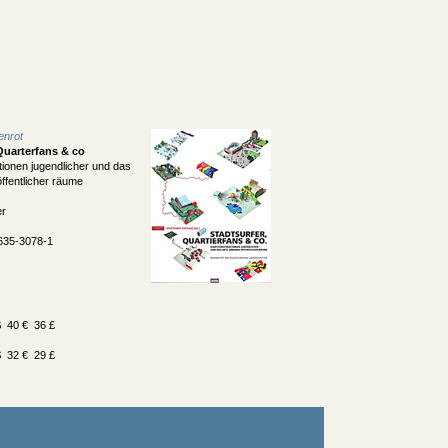
enrot
 Quarterfans & co
tionen jugendlicher und das
ffentlicher räume
er
635-3078-1
 40 € 36 £
 32 € 29 £