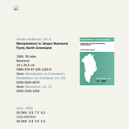
Norden Andersen, Ole G.
Meroplankton in Jørgen Brønlund
Fjord, North Greenland
1984, 28 sider
Illustreret
19 x 26,5 cm
ISBN 978-87-635-1159-9
Serie:
Monographs on Greenland |
Meddelelser om Grønland, vol. 235
ISSN 0025-6676
Serie:
Bioscience, vol. 12
ISSN 0106-1054
VEJL. PRIS
50 DKK 8 $ 7 € 6 £
ONLINEPRIS
40 DKK 6 $ 5 € 5 £