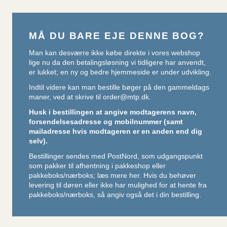
MÅ DU BARE EJE DENNE BOG?
Man kan desværre ikke købe direkte i vores webshop
lige nu da den betalingsløsning vi tidligere har anvendt,
er lukket; en ny og bedre hjemmeside er under udvikling.
Indtil videre kan man bestille bøger på den gammeldags
maner, ved at skrive til
order@mtp.dk
.
Husk i bestillingen at angive modtagerens navn,
forsendelsesadresse og mobilnummer (samt
mailadresse hvis modtageren er en anden end dig
selv).
Bestillinger sendes med PostNord, som udgangspunkt
som pakker til afhentning i pakkeshop eller
pakkeboks/nærboks;
læs mere her
. Hvis du behøver
levering til døren eller ikke har mulighed for at hente fra
pakkeboks/nærboks, så angiv også det i din bestilling.