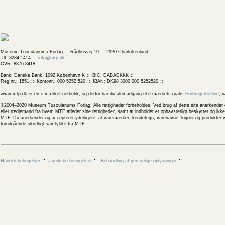
Museum Tusculanums Forlag
Rådhusvej 19
2920 Charlottenlund
Tlf. 3234 1414
info@mtp.dk
CVR: 8876 8418
Bank: Danske Bank, 1092 København K
BIC: DABADKKK
Reg.nr.: 1551
Kontonr.: 000 5252 520
IBAN: DK98 3000 000 5252520
www.mtp.dk er en e-mærket netbutik, og derfor har du altid adgang til e-mærkets gratis
Forbrugerhotline
, 
©2004–2020 Museum Tusculanums Forlag. Alle rettigheder forbeholdes. Ved brug af dette site anerkender og
eller tredjemand fra hvem MTF afleder sine rettigheder, samt at indholdet er ophavsretligt beskyttet og ik
MTF. Du anerkender og accepterer yderligere, at varemærker, kendetegn, varenavne, logoer og produkter v
forudgående skriftligt samtykke fra MTF.
Handelsbetingelser
Juridiske betingelser
Behandling af personlige oplysninger