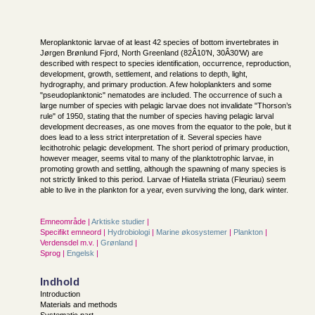
Meroplanktonic larvae of at least 42 species of bottom invertebrates in
Jørgen Brønlund Fjord, North Greenland (82Â10’N, 30Â30’W) are
described with respect to species identification, occurrence, reproduction,
development, growth, settlement, and relations to depth, light,
hydrography, and primary production. A few holoplankters and some
"pseudoplanktonic" nematodes are included. The occurrence of such a
large number of species with pelagic larvae does not invalidate "Thorson’s
rule" of 1950, stating that the number of species having pelagic larval
development decreases, as one moves from the equator to the pole, but it
does lead to a less strict interpretation of it. Several species have
lecithotrohic pelagic development. The short period of primary production,
however meager, seems vital to many of the planktotrophic larvae, in
promoting growth and settling, although the spawning of many species is
not strictly linked to this period. Larvae of Hiatella striata (Fleuriau) seem
able to live in the plankton for a year, even surviving the long, dark winter.
Emneområde |
Arktiske studier
|
Specifikt emneord |
Hydrobiologi
|
Marine økosystemer
|
Plankton
|
Verdensdel m.v. |
Grønland
|
Sprog |
Engelsk
|
Indhold
Introduction
Materials and methods